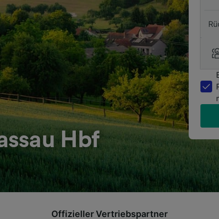
Rü
assau Hbf
Offizieller Vertriebspartner