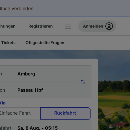
llach verbinden!
chungen
Registrieren
Anmelden
 Tickets
Oft gestellte Fragen
n
ch
Via
Einfache Fahrt
Rückfahrt
nfahrt