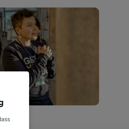
g
dass