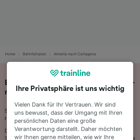
Home
Bahnfahrplan
Almería nach Cartagena
Bequem von Almería nach Cartagena -
Ihre Privatsphäre ist uns wichtig
nehmen Sie den Zug!
Vielen Dank für Ihr Vertrauen. Wir sind
Sie wollen mit dem Zug von Almería nach Cartagena
uns bewusst, dass der Umgang mit Ihren
reisen? Dann sind Sie bei uns genau richtig!
persönlichen Daten eine große
Verantwortung darstellt. Daher möchten
Die Fahrtzeit beträgt mit der schnellsten Verbindung
wir Ihnen gerne mitteilen, wie wir Ihre
12 Stunden 36 Minuten. Auf der 152 km langen Strecke