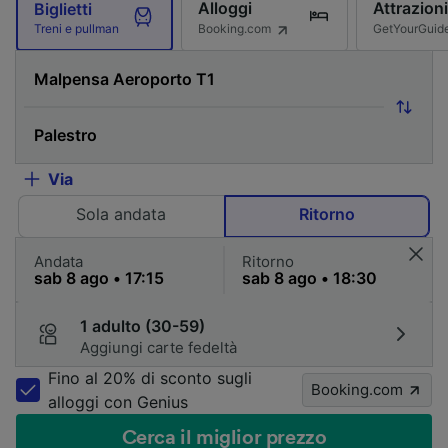
Alloggi
Attrazioni
Biglietti
Booking.com
GetYourGuid
Treni e pullman
Via
Sola andata
Ritorno
Andata
Ritorno
1 adulto (30-59)
Aggiungi carte fedeltà
Fino al 20% di sconto sugli
Booking.com
alloggi con Genius
Cerca il miglior prezzo