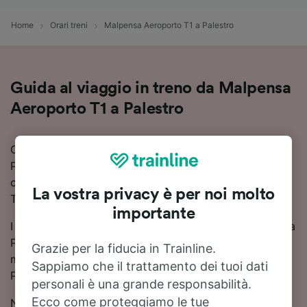
Home
Orari treni
Malpensa Aeroporto T1 a Palestro
Guida al viaggio in treno da Malpensa
Aeroporto T1 a Palestro
Cerchi informazioni su come arrivare in treno a
Palestro da Malpensa Aeroporto T1? Scopri orari,
cambi e prezzi, e trova il viaggio più adatto a te con
La vostra privacy è per noi molto
Trainline.
importante
I tempi di viaggio in treno da Malpensa Aeroporto T1 a
Palestro sono in media di circa 3 ore 47 minuti. In
Grazie per la fiducia in Trainline.
media, sulla tratta da Malpensa Aeroporto T1 a
Sappiamo che il trattamento dei tuoi dati
Palestro sono disponibili 22 treni treni al giorno.
personali è una grande responsabilità.
Ecco come proteggiamo le tue
Non ci sono treni diretti da Malpensa Aeroporto T1 a