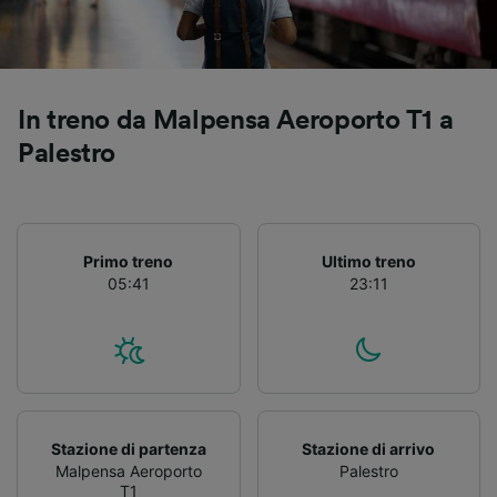
Utilizzare dati di geolocalizzazione precisi.
Scansione attiva delle caratteristiche del
dispositivo ai fini dell’identificazione.
Archiviare informazioni su dispositivo e/o
accedervi. Pubblicità e contenuti
In treno da Malpensa Aeroporto T1 a
personalizzati, misurazione delle prestazioni
Palestro
dei contenuti e degli annunci, ricerche sul
pubblico, sviluppo di servizi.
Elenco dei partner (fornitori)
Primo treno
Ultimo treno
05:41
23:11
Stazione di partenza
Stazione di arrivo
Malpensa Aeroporto
Palestro
T1