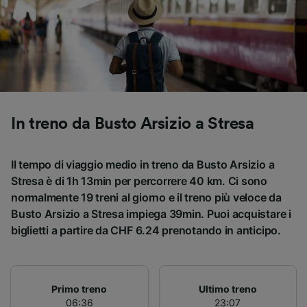
Utilizzare dati di geolocalizzazione precisi.
Scansione attiva delle caratteristiche del
dispositivo ai fini dell’identificazione.
Archiviare informazioni su dispositivo e/o
accedervi. Pubblicità e contenuti
personalizzati, misurazione delle prestazioni
dei contenuti e degli annunci, ricerche sul
pubblico, sviluppo di servizi.
In treno da Busto Arsizio a Stresa
Elenco dei partner (fornitori)
Il tempo di viaggio medio in treno da Busto Arsizio a
Stresa è di 1h 13min per percorrere 40 km. Ci sono
normalmente 19 treni al giorno e il treno più veloce da
Busto Arsizio a Stresa impiega 39min. Puoi acquistare i
biglietti a partire da CHF 6.24 prenotando in anticipo.
Primo treno
Ultimo treno
06:36
23:07