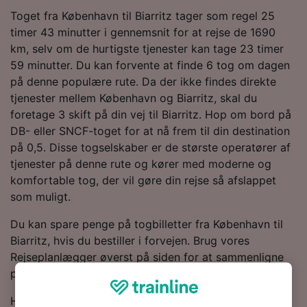
Toget fra København til Biarritz tager som regel 25
timer 43 minutter i gennemsnit for at rejse de 1690
km, selv om de hurtigste tjenester kan tage 23 timer
59 minutter. Du kan forvente at finde 6 tog om dagen
på denne populære rute. Da der ikke findes direkte
tjenester mellem København og Biarritz, skal du
foretage 3 skift på din vej til Biarritz. Hop om bord på
DB- eller SNCF-toget for at nå frem til din destination
på 0,5. Disse togselskaber er de største operatører af
tjenester på denne rute og kører med moderne og
komfortable tog, der vil gøre din rejse så afslappet
som muligt.
Du kan spare penge på togbilletter fra København til
Biarritz, hvis du bestiller i forvejen. Brug vores
Rejseplanlægger øverst på siden for at sammenligne
priser og få de billigste billetter.
Hvis du vil vide mere om rejsen, så læs videre om