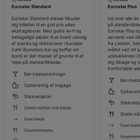
Eurostar Standard
Eurostar Plus
Eurostar Standard-klasse tilbyder
Ud over alle de f
dig billetter til en god pris uden
på standardklas
ekstragebyrer. Med gratis wi-fi og
Eurostar Plus og
behagelige sæder til et bredt udvalg
serveret ved dit
af snacks og drikkevarer i Eurostar
fra London. Sel
Café (Eurostars bar og buffet om
måltid ved dit 
bord) er der masser af grunde til at
udelukkende i 
rejse på standardklasse.
dig tilbage og 
komfortable sæ
Bar-/restaurantvogn
Bar-/rest
Opbevaring af bagage
Opbevari
Stikkontakter
Stikkonta
Gratis måltid ved plads
Gratis må
Fast track
Fast trac
Gourmetmenu
Gourmet