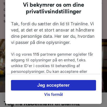
togplaner og,-tips til, hvordan du finder billige billetter
Vi bekymrer os om dine
og ofte stillede spørgsmål, deriblandt de første og
privatlivsindstillinger
sidste togtider. Vil du direkte til bestilling? Lav en
søgning med os i dag!
Tak, fordi du sætter din lid til Trainline. Vi
ved, at det er et stort ansvar at håndtere
dine personlige data. Her ser du, hvordan
vi passer på dine oplysninger.
Vi og vores
115
partnere gemmer og/eller får
adgang til oplysninger på en enhed, f.eks.
unikke ID'er i cookies til behandling af
personoplysninger. Du kan acceptere eller
administrere dine valg ved at klikke herunder,
herunder din ret til at gøre indsigelse, hvor
Jeg accepterer
legitim interesse bruges, eller når som helst på
siden om privatlivspolitik. Disse valg
Vis formål
signaleres til vores partnere og påvirker ikke
Tog fra København til Biarritz
browsingdata. Dine data vil ikke blive brugt til