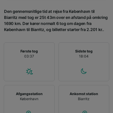
sporingsformål, hvis du har bedt os om ikke at
spore dig.
Den gennemsnitlige tid at rejse fra København til
Biarritz med tog er 25t 43m over en afstand på omkring
Vi og vores partnere behandler data for at
1690 km. Der kører normalt 6 tog om dagen fra
levere:
København til Biarritz, og billetter starter fra 2.201 kr..
Bruge præcise geografiske
placeringsoplysninger. Aktivt scanne
enhedskarakteristika til identifikation.
Opbevare og/eller tilgå oplysninger på en
Første tog
Sidste tog
enhed. Tilpasset annoncering og indhold,
03:37
18:04
annoncerings- og indholdsmåling,
målgruppeundersøgelser og udvikling af
tjenester.
Liste over partnere (leverandører)
Afgangsstation
Ankomst station
København
Biarritz