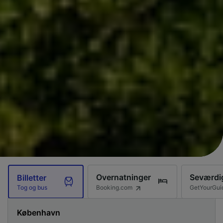
Overnatninger
Seværdi
Billetter
Booking.com
GetYourGui
Tog og bus