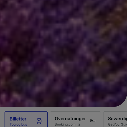
Overnatninger
Seværdi
Billetter
Booking.com
GetYourGui
Tog og bus