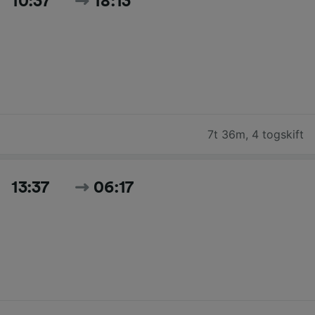
10:37
18:13
7t 36m
,
4 togskift
13:37
06:17