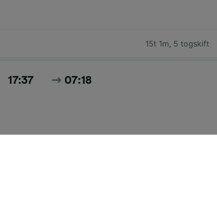
15t 1m
,
5 togskift
17:37
07:18
13t 41m
,
3 togskift
Søg i alle togtider og priser for i dag