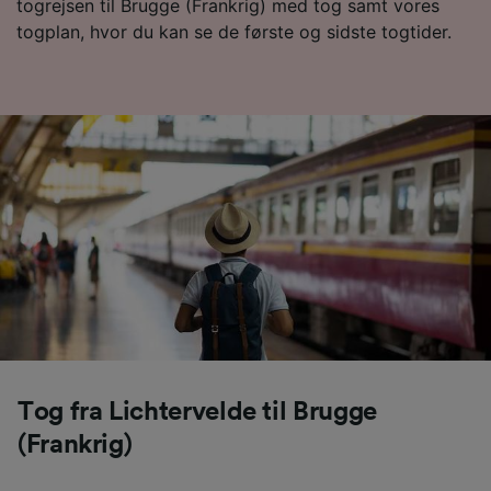
togrejsen til Brugge (Frankrig) med tog samt vores
togplan, hvor du kan se de første og sidste togtider.
Vi og vores partnere behandler data for at
levere:
Bruge præcise geografiske
placeringsoplysninger. Aktivt scanne
enhedskarakteristika til identifikation.
Opbevare og/eller tilgå oplysninger på en
enhed. Tilpasset annoncering og indhold,
annoncerings- og indholdsmåling,
målgruppeundersøgelser og udvikling af
tjenester.
Liste over partnere (leverandører)
Tog fra Lichtervelde til Brugge
(Frankrig)