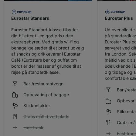
Eurostar Standard
Eurostar Plus
Eurostar Standard-klasse tilbyder
Ud over alle de f
dig billetter til en god pris uden
på standardklas
ekstragebyrer. Med gratis wi-fi og
Eurostar Plus og
behagelige sæder til et bredt udvalg
serveret ved dit
af snacks og drikkevarer i Eurostar
fra London. Sel
Café (Eurostars bar og buffet om
måltid ved dit 
bord) er der masser af grunde til at
udelukkende i 
rejse på standardklasse.
dig tilbage og 
komfortable sæ
Bar-/restaurantvogn
Bar-/rest
Opbevaring af bagage
Opbevari
Stikkontakter
Stikkonta
Gratis måltid ved plads
Gratis må
Fast track
Fast trac