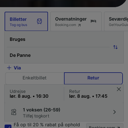
Overnatninger
Seværdi
Billetter
Booking.com
GetYourGui
Tog og bus
Via
Enkeltbillet
Retur
Udrejse
Retur
1 voksen (26-59)
Tilføj togkort
Få op til 20 % rabat på ophold
Booking.com