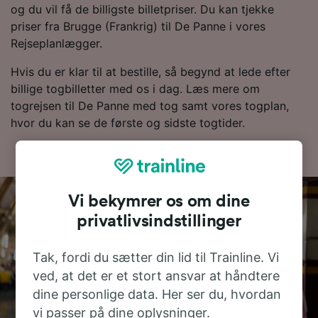
og du vil få de billigste billetpriser. Du kan tjekke
priser fra Brugge (Frankrig) til De Panne i vores
Rejseplanlægger.
Hvis du er klar til at bestille, så begynd at lede efter
billige togbilletter med os i dag. Læs mere om
togrejsen til De Panne med tog samt vores togplan,
hvor du kan se de første og sidste togtider.
Vi bekymrer os om dine
privatlivsindstillinger
Tak, fordi du sætter din lid til Trainline. Vi
ved, at det er et stort ansvar at håndtere
dine personlige data. Her ser du, hvordan
vi passer på dine oplysninger.