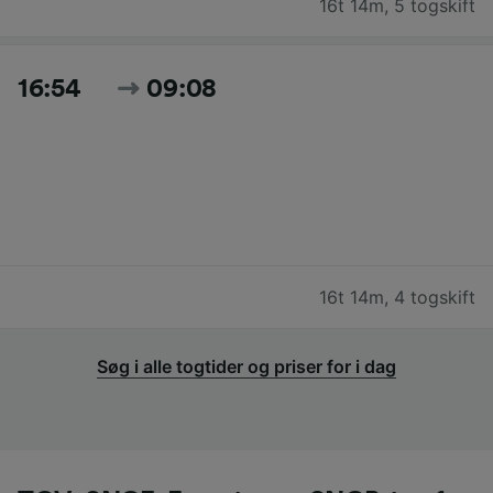
16t 14m
,
5 togskift
16:54
09:08
16t 14m
,
4 togskift
Søg i alle togtider og priser for i dag