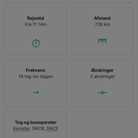
Opbevare og/eller tilgå oplysninger på en
enhed. Tilpasset annoncering og indhold,
annoncerings- og indholdsmåling,
Rejsetid
Afstand
målgruppeundersøgelser og udvikling af
Fra 7t 14m
728 km
tjenester.
Liste over partnere (leverandører)
Frekvens
Ændringer
19 tog om dagen
3 ændringer
Tog og busoperatør
Eurostar
,
SNCB
,
SNCF