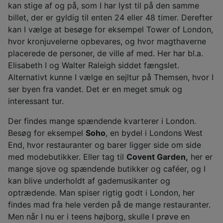
kan stige af og på, som I har lyst til på den samme
billet, der er gyldig til enten 24 eller 48 timer. Derefter
kan I vælge at besøge for eksempel Tower of London,
hvor kronjuvelerne opbevares, og hvor magthaverne
placerede de personer, de ville af med. Her har bl.a.
Elisabeth I og Walter Raleigh siddet fængslet.
Alternativt kunne I vælge en sejltur på Themsen, hvor I
ser byen fra vandet. Det er en meget smuk og
interessant tur.
Der findes mange spændende kvarterer i London.
Besøg for eksempel
Soho
, en bydel i Londons West
End, hvor restauranter og barer ligger side om side
med modebutikker. Eller tag til
Covent Garden,
her er
mange sjove og spændende butikker og caféer, og I
kan blive underholdt af gademusikanter og
optrædende. Man spiser rigtig godt i London, her
findes mad fra hele verden på de mange restauranter.
Men når I nu er i teens højborg, skulle I prøve en