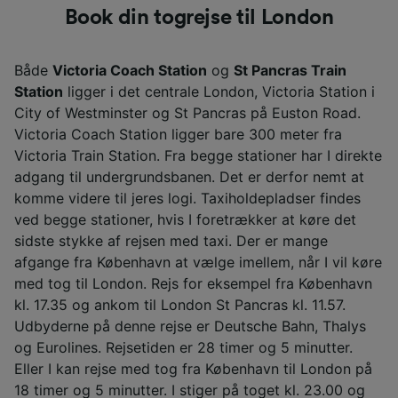
Book din togrejse til London
Både
Victoria Coach Station
og
St Pancras Train
Station
ligger i det centrale London, Victoria Station i
City of Westminster og St Pancras på Euston Road.
Victoria Coach Station ligger bare 300 meter fra
Victoria Train Station. Fra begge stationer har I direkte
adgang til undergrundsbanen. Det er derfor nemt at
komme videre til jeres logi. Taxiholdepladser findes
ved begge stationer, hvis I foretrækker at køre det
sidste stykke af rejsen med taxi. Der er mange
afgange fra København at vælge imellem, når I vil køre
med tog til London. Rejs for eksempel fra København
kl. 17.35 og ankom til London St Pancras kl. 11.57.
Udbyderne på denne rejse er Deutsche Bahn, Thalys
og Eurolines. Rejsetiden er 28 timer og 5 minutter.
Eller I kan rejse med tog fra København til London på
18 timer og 5 minutter. I stiger på toget kl. 23.00 og