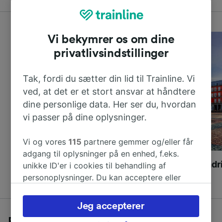
Vi bekymrer os om dine
privatlivsindstillinger
Tak, fordi du sætter din lid til Trainline. Vi
ved, at det er et stort ansvar at håndtere
dine personlige data. Her ser du, hvordan
vi passer på dine oplysninger.
Vi og vores
115
partnere gemmer og/eller får
adgang til oplysninger på en enhed, f.eks.
London til Paris
Barcelona til Madr
unikke ID'er i cookies til behandling af
personoplysninger. Du kan acceptere eller
administrere dine valg ved at klikke herunder,
herunder din ret til at gøre indsigelse, hvor
Jeg accepterer
legitim interesse bruges, eller når som helst på
Rejs med toget næste gang I skal til