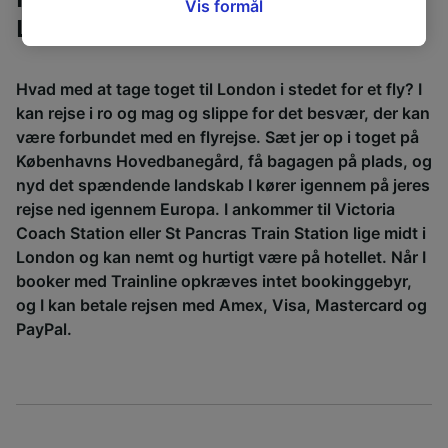
siden om privatlivspolitik. Disse valg
Vis formål
London
signaleres til vores partnere og påvirker ikke
browsingdata. Dine data vil ikke blive brugt til
sporingsformål, hvis du har bedt os om ikke at
Hvad med at tage toget til London i stedet for et fly? I
spore dig.
kan rejse i ro og mag og slippe for det besvær, der kan
være forbundet med en flyrejse. Sæt jer op i toget på
Vi og vores partnere behandler data for at
Københavns Hovedbanegård, få bagagen på plads, og
levere:
nyd det spændende landskab I kører igennem på jeres
Bruge præcise geografiske
placeringsoplysninger. Aktivt scanne
rejse ned igennem Europa. I ankommer til Victoria
enhedskarakteristika til identifikation.
Coach Station eller St Pancras Train Station lige midt i
Opbevare og/eller tilgå oplysninger på en
London og kan nemt og hurtigt være på hotellet. Når I
enhed. Tilpasset annoncering og indhold,
booker med Trainline opkræves intet bookinggebyr,
annoncerings- og indholdsmåling,
og I kan betale rejsen med Amex, Visa, Mastercard og
målgruppeundersøgelser og udvikling af
tjenester.
PayPal.
Liste over partnere (leverandører)