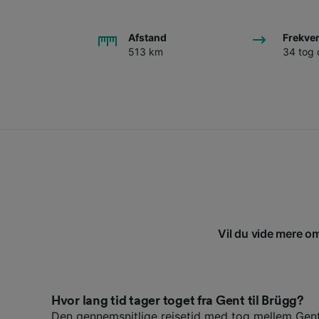
Afstand
Frekve
513 km
34 tog
Vil du vide mere om
Hvor lang tid tager toget fra Gent til Brügg?
Den gennemsnitlige rejsetid med tog mellem Gent