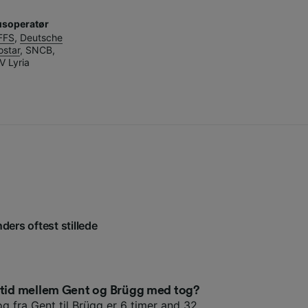
usoperatør
FFS
,
Deutsche
ostar
,
SNCB
,
V Lyria
ders oftest stillede
setid mellem Gent og Brügg med tog?
og fra Gent til Brügg er 6 timer and 32