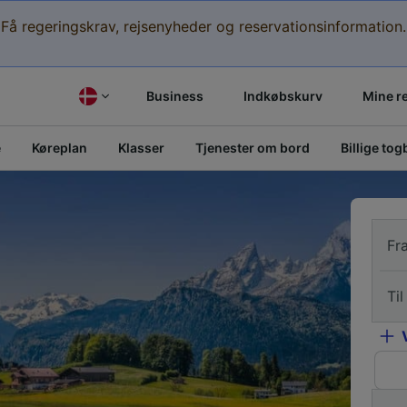
Få regeringskrav, rejsenyheder og reservationsinformation.
Business
Indkøbskurv
Mine r
e
Køreplan
Klasser
Tjenester om bord
Billige togb
Fr
Til