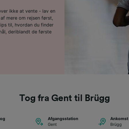
ver ikke at vente - lav en
af mere om rejsen først,
ps til, hvordan du finder
mål, deriblandt de første
Tog fra Gent til Brügg
tog
Afgangsstation
Ankomst 
Gent
Brügg