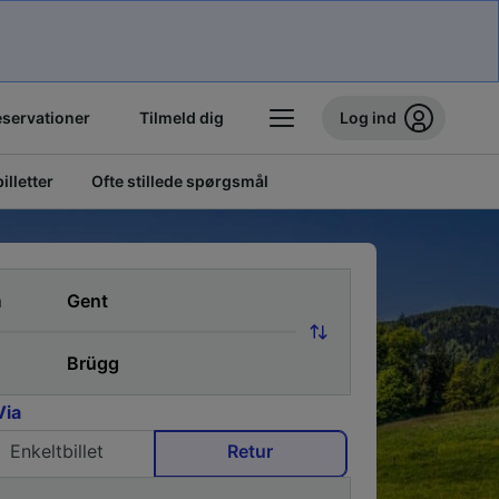
eservationer
Tilmeld dig
Log ind
illetter
Ofte stillede spørgsmål
a
Via
Enkeltbillet
Retur