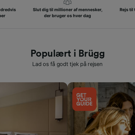
ndredvis
Slut dig til millioner af mennesker,
Rejs til
ber
der bruger os hver dag
Populært i Brügg
Lad os få godt tjek på rejsen