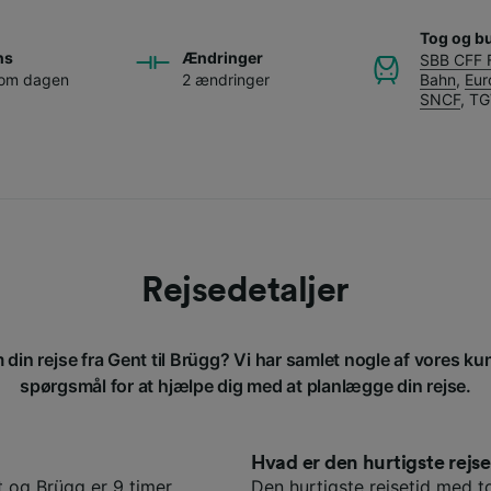
Tog og b
ns
Ændringer
SBB CFF 
 om dagen
2 ændringer
Bahn
,
Eur
SNCF
,
TG
Rejsedetaljer
 din rejse fra Gent til Brügg? Vi har samlet nogle af vores kun
spørgsmål for at hjælpe dig med at planlægge din rejse.
Hvad er den hurtigste rej
 og Brügg er 9 timer
Den hurtigste rejsetid med t