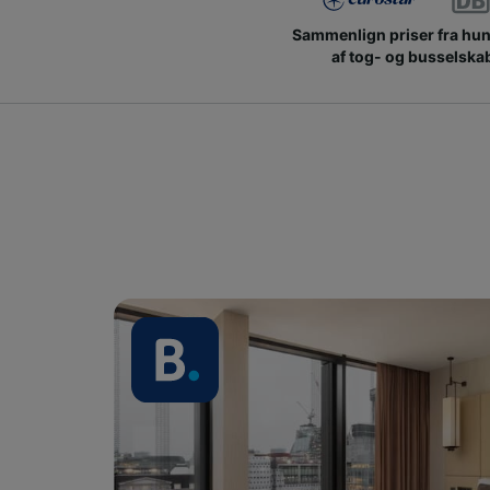
Sammenlign priser fra hu
af tog- og busselska