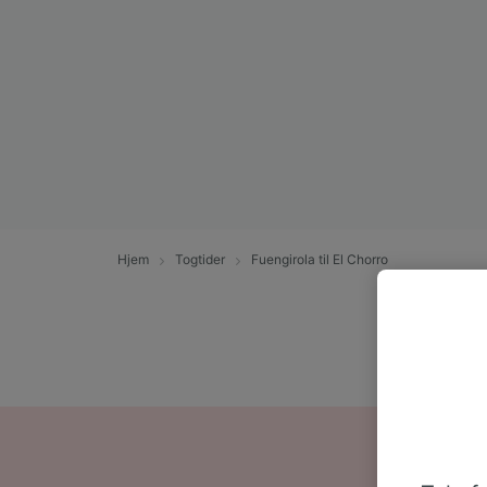
Hjem
Togtider
Fuengirola til El Chorro