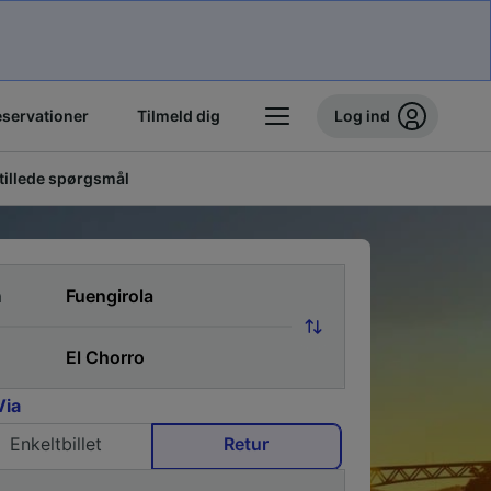
eservationer
Tilmeld dig
Log ind
stillede spørgsmål
a
Via
Enkeltbillet
Retur