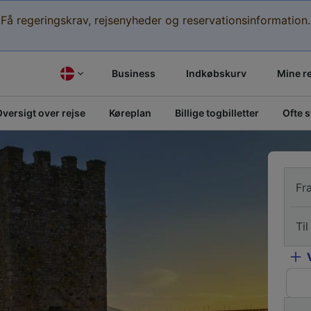
Få regeringskrav, rejsenyheder og reservationsinformation.
Business
Indkøbskurv
Mine r
versigt over rejse
Køreplan
Billige togbilletter
Ofte 
Fr
Til