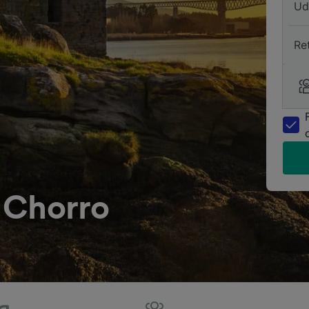
Ud
Re
l Chorro