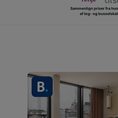
Sammenlign priser fra hu
af tog- og busselska