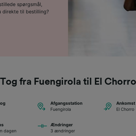
 stillede spørgsmål,
direkte til bestilling?
Tog fra Fuengirola til El Chorr
tog
Afgangsstation
Ankomst 
Fuengirola
El Chorro
ns
Ændringer
om dagen
3 ændringer