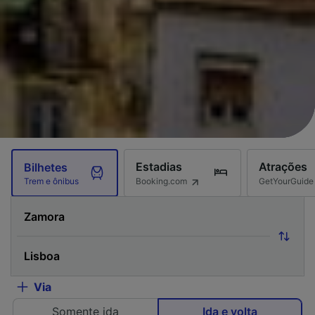
Estadias
Atrações
Bilhetes
Booking.com
GetYourGuide
Trem e ônibus
Via
Somente ida
Ida e volta