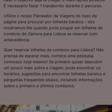
afetarão os dados de navegação. Seus dados
É necessário fazer 1 transbordo durante o percurso.
não serão utilizados para fins de rastreamento
se você tiver pedido para não ser rastreado.
Utilize o nosso Planeador de Viagens no topo da
página para procurar por bilhetes baratos – nós
Nós e nossos parceiros processamos os
mostramos-lhe quando pode poupar em bilhetes de
dados para fornecer:
comboio de Zamora para Lisboa se reservar com
Usar dados exatos de geolocalização.
antecedência.
Verificar ativamente as características do
dispositivo para identificação. Armazenar e/ou
Quer reservar bilhetes de comboio para Lisboa? Não
acessar informações em um dispositivo.
precisa de esperar mais, comece uma pesquisa
Publicidade e conteúdo personalizados,
medição de publicidade e conteúdo, pesquisa
connosco hoje mesmo! Se primeiro quiser descobrir
de público e desenvolvimento de serviços..
um pouco mais sobre a viagem, pode encontrar os
horários, sugestões para encontrar bilhetes baratos e
Lista de parceiros (fornecedores)
perguntas frequentes abaixo, incluindo informações
sobre o primeiro e últimos comboios.