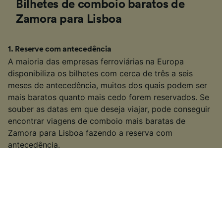
Bilhetes de comboio baratos de
Zamora para Lisboa
1
.
Reserve com antecedência
A maioria das empresas ferroviárias na Europa
disponibiliza os bilhetes com cerca de três a seis
meses de antecedência, muitos dos quais podem ser
mais baratos quanto mais cedo forem reservados. Se
souber as datas em que deseja viajar, pode conseguir
encontrar viagens de comboio mais baratas de
Zamora para Lisboa fazendo a reserva com
antecedência.
2
.
Seja flexível com seus tempos de viagem
Muitos dos serviços de comboio na Europa também
são serviços de transporte público populares, por isso
muitas empresas aumentam os preços dos bilhetes
durante as "horas de pico" (geralmente entre as 6:00 e
as 10:00 e as 15:00 - 19:00 nos dias de semana). Se