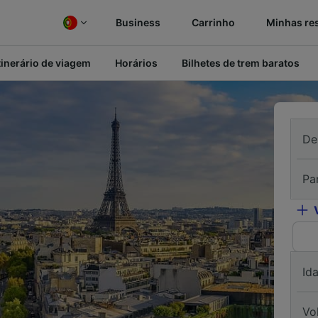
Business
Carrinho
Minhas re
tinerário de viagem
Horários
Bilhetes de trem baratos
De
Pa
Id
Vo