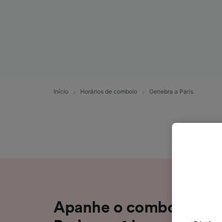
Início
Horários de comboio
Genebra a Paris
Apanhe o comboio de 