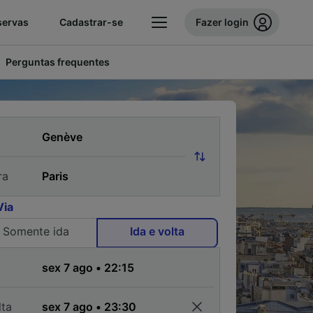
servas
Cadastrar-se
Fazer login
Perguntas frequentes
ra
Via
Somente ida
Ida e volta
a
lta