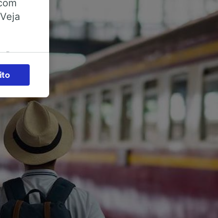
 com
 Veja
ações
es) para
ito
legítimo)
s e não
 para
acessar
zados,