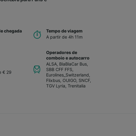
de chegada
Tempo de viagem
A partir de 4h 11m
Operadores de
comboio e autocarro
ALSA
,
BlaBlaCar Bus
,
SBB CFF FFS
,
e € 29
Eurolines_Switzerland
,
Flixbus
,
OUIGO
,
SNCF
,
TGV Lyria
,
Trenitalia