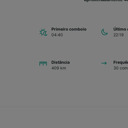
Primeiro comboio
Último
04:40
22:19
Distância
Frequê
409 km
30 comb