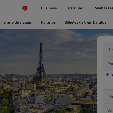
Business
Carrinho
Minhas re
tinerário de viagem
Horários
Bilhetes de trem baratos
De
Pa
Id
Vo