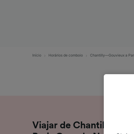
Início
Horários de comboio
Chantilly—Gouvieux a Par
Viajar de Chantilly—G