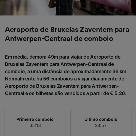
Verificar ativamente as características do
dispositivo para identificação. Armazenar e/ou
acessar informações em um dispositivo.
Publicidade e conteúdo personalizados,
medição de publicidade e conteúdo, pesquisa
Aeroporto de Bruxelas Zaventem para
de público e desenvolvimento de serviços..
Antwerpen-Centraal de comboio
Lista de parceiros (fornecedores)
Em média, demora 49m para viajar de Aeroporto de
Bruxelas Zaventem para Antwerpen-Centraal de
comboio, a uma distância de aproximadamente 36 km.
Normalmente há 56 comboios a viajar diariamente de
Aeroporto de Bruxelas Zaventem para Antwerpen-
Centraal e os bilhetes são vendidos a partir de € 5,20.
Primeiro comboio
Último comboio
05:13
23:57