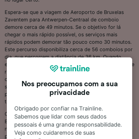
Espera-se que a viagem de Aeroporto de Bruxelas
Zaventem para Antwerpen-Centraal de comboio
demore cerca de 49 minutos. Se o objetivo for lá
chegar o mais rápido possível, os serviços mais
rápidos podem demorar tão pouco como 30 minutos.
Este percurso disponibiliza cerca de 56 comboios por
dia, que percorrem a distância de 36 km. Quando
estiver a bordo de um dos comboios, pode sentar-se e
relaxar, sendo que não precisará de fazer mudanças a
caminho de Antwerpen-Centraal. Os comboios da DB
Nos preocupamos com a sua
são os principais operadores dos serviços neste
privacidade
percurso, é por isso provável que viaje neles durante
toda ou parte da sua viagem até Antwerpen-Centraal.
Obrigado por confiar na Trainline.
O preço dos bilhetes de comboio de Aeroporto de
Sabemos que lidar com seus dados
Bruxelas Zaventem para Antwerpen-Centraal começa
pessoais é uma grande responsabilidade.
nos €5.20 quando reserva com antecedência, o que
Veja como cuidaremos de suas
pode ser mais barato do que comprá-los no dia.