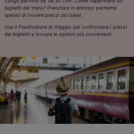
Zurigo partono da 38.35 CHF. Come risparmiare sui
Utilizzare dati di geolocalizzazione precisi.
biglietti del treno? Prenotare in anticipo permette
Scansione attiva delle caratteristiche del
spesso di trovare prezzi più bassi.
dispositivo ai fini dell’identificazione.
Archiviare informazioni su dispositivo e/o
Usa il Pianificatore di Viaggio per confrontare i prezzi
accedervi. Pubblicità e contenuti
dei biglietti e trovare le opzioni più convenienti.
personalizzati, misurazione delle prestazioni
dei contenuti e degli annunci, ricerche sul
pubblico, sviluppo di servizi.
Elenco dei partner (fornitori)