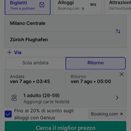
Alloggi
Attrazioni
Biglietti
Booking.com
GetYourGuid
Treni e pullman
Via
Sola andata
Ritorno
Andata
Ritorno
1 adulto (26-59)
Aggiungi carte fedeltà
Fino al 20% di sconto sugli
Booking.com
alloggi con Genius
Cerca il miglior prezzo