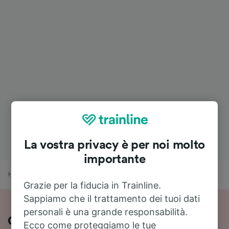
La vostra privacy è per noi molto
importante
Home
Orari treni
Milano Centrale a Aeroporto Zurigo
Grazie per la fiducia in Trainline.
Sappiamo che il trattamento dei tuoi dati
personali è una grande responsabilità.
Come viaggiare in treno da Milano
Ecco come proteggiamo le tue