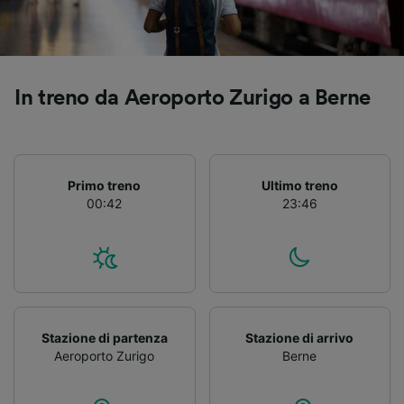
Utilizzare dati di geolocalizzazione precisi.
Scansione attiva delle caratteristiche del
dispositivo ai fini dell’identificazione.
Archiviare informazioni su dispositivo e/o
accedervi. Pubblicità e contenuti
In treno da Aeroporto Zurigo a Berne
personalizzati, misurazione delle prestazioni
dei contenuti e degli annunci, ricerche sul
pubblico, sviluppo di servizi.
Elenco dei partner (fornitori)
Primo treno
Ultimo treno
00:42
23:46
Stazione di partenza
Stazione di arrivo
Aeroporto Zurigo
Berne