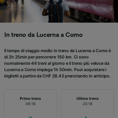
Utilizzare dati di geolocalizzazione precisi.
Scansione attiva delle caratteristiche del
dispositivo ai fini dell’identificazione.
Archiviare informazioni su dispositivo e/o
accedervi. Pubblicità e contenuti
personalizzati, misurazione delle prestazioni
In treno da Lucerna a Como
dei contenuti e degli annunci, ricerche sul
pubblico, sviluppo di servizi.
Il tempo di viaggio medio in treno da Lucerna a Como è
Elenco dei partner (fornitori)
di 2h 25min per percorrere 150 km. Ci sono
normalmente 44 treni al giorno e il treno più veloce da
Lucerna a Como impiega 1h 50min. Puoi acquistare i
biglietti a partire da CHF 28.43 prenotando in anticipo.
Primo treno
Ultimo treno
06:18
23:18