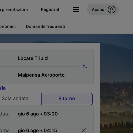
e prenotazioni
Registrati
Accedi
conomici
Domande frequenti
Via
Sola andata
Ritorno
data
torno