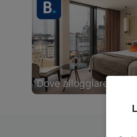
Dove alloggiare
L