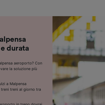
ei partner (fornitori)
Malpensa
 e durata
 Malpensa aeroporto? Con
ovare la soluzione più
ulzi a Malpensa
reni treni al giorno tra
eroporto in treno dovrai