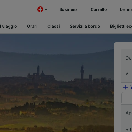
Business
Carrello
Le mi
l viaggio
Orari
Classi
Servizi a bordo
Biglietti e
Da
A
An
Ri