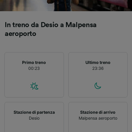
Utilizzare dati di geolocalizzazione precisi.
Scansione attiva delle caratteristiche del
dispositivo ai fini dell’identificazione.
Archiviare informazioni su dispositivo e/o
In treno da Desio a Malpensa
accedervi. Pubblicità e contenuti
aeroporto
personalizzati, misurazione delle prestazioni
dei contenuti e degli annunci, ricerche sul
pubblico, sviluppo di servizi.
Elenco dei partner (fornitori)
Primo treno
Ultimo treno
00:23
23:36
Stazione di partenza
Stazione di arrivo
Desio
Malpensa aeroporto