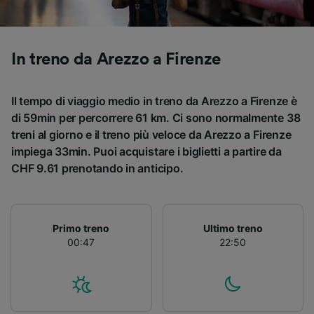
Utilizzare dati di geolocalizzazione precisi.
Scansione attiva delle caratteristiche del
dispositivo ai fini dell’identificazione.
Archiviare informazioni su dispositivo e/o
In treno da Arezzo a Firenze
accedervi. Pubblicità e contenuti
personalizzati, misurazione delle prestazioni
dei contenuti e degli annunci, ricerche sul
Il tempo di viaggio medio in treno da Arezzo a Firenze è
pubblico, sviluppo di servizi.
di 59min per percorrere 61 km. Ci sono normalmente 38
treni al giorno e il treno più veloce da Arezzo a Firenze
Elenco dei partner (fornitori)
impiega 33min. Puoi acquistare i biglietti a partire da
CHF 9.61 prenotando in anticipo.
Primo treno
Ultimo treno
00:47
22:50