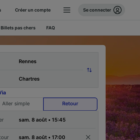
s
Créer un compte
Se connecter
Billets pas chers
FAQ
Via
Aller simple
Retour
er
tour