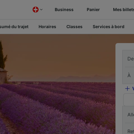
Business
Panier
Mes billet
sumé du trajet
Horaires
Classes
Services à bord
De
À
All
Re