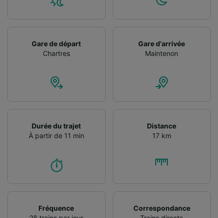
performance des publicités et du contenu,
études d’audience et développement de
services.
Gare de départ
Gare d'arrivée
Liste de nos partenaires (fournisseurs)
Chartres
Maintenon
Durée du trajet
Distance
À partir de 11 min
17 km
Fréquence
Correspondance
28 trains par jour
Trains directs