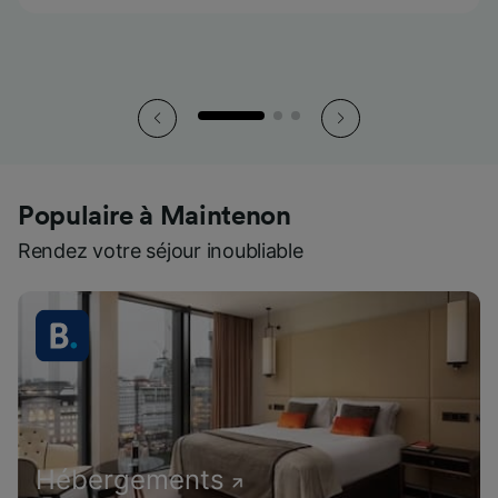
pendant le trajet.
pendant le trajet.
pendant le trajet.
Populaire à Maintenon
Rendez votre séjour inoubliable
Hébergements