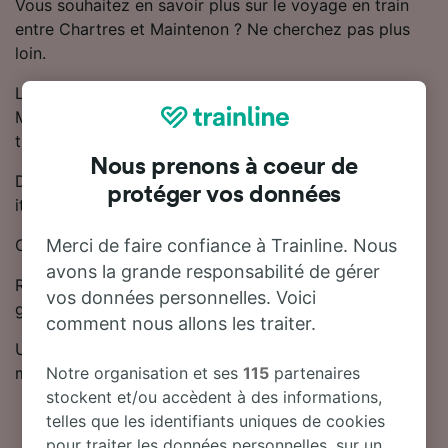
Vous souhaitez en savoir plus sur le voyage en train
entre Chartres et Maintenon ? Ne cherchez pas plus
loin.
La durée moyenne du trajet en train entre Chartres et
Maintenon est de 16 minutes. Il y a jusqu'à 28 trains
trains par jour entre Chartres et Maintenon.
Nous prenons à coeur de
Des trains directs circulent tous les jours sur cet
protéger vos données
itinéraire reliant Chartres à Maintenon.
Cette ligne est desservie par SNCF.
Merci de faire confiance à Trainline. Nous
avons la grande responsabilité de gérer
Réserver son billet de train à l'avance permet
vos données personnelles. Voici
généralement de trouver des prix plus bas.
comment nous allons les traiter.
Utilisez notre planificateur de voyage pour obtenir les
meilleurs prix sur vos billets.
Notre organisation et ses
115
partenaires
stockent et/ou accèdent à des informations,
telles que les identifiants uniques de cookies
pour traiter les données personnelles, sur un