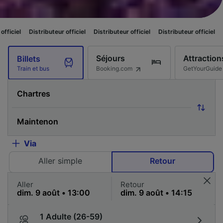
uteur officiel
Distributeur officiel
Distributeur officiel
Distributeur offic
Séjours
Attraction
Billets
Booking.com
GetYourGuide
Train et bus
Via
Aller simple
Retour
Aller
Retour
1 Adulte (26-59)