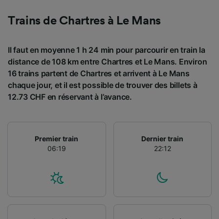
Utiliser des données de géolocalisation
précises. Analyser activement les
Trains de Chartres à Le Mans
caractéristiques de l’appareil pour
l’identification. Stocker et/ou accéder à des
informations sur un appareil. Publicités et
Il faut en moyenne 1 h 24 min pour parcourir en train la
contenu personnalisés, mesure de
distance de 108 km entre Chartres et Le Mans. Environ
performance des publicités et du contenu,
16 trains partent de Chartres et arrivent à Le Mans
études d’audience et développement de
chaque jour, et il est possible de trouver des billets à
services.
12.73 CHF en réservant à l’avance.
Liste de nos partenaires (fournisseurs)
Premier train
Dernier train
06:19
22:12