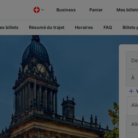
Business
Panier
Mes billet
s billets
Résumé du trajet
Horaires
FAQ
Billets
De
À
Al
All