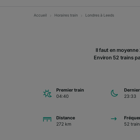
Accueil
Horaires train
Londres à Leeds
Il faut en moyenne 
Environ 52 trains pa
Premier train
Dernier
04:40
23:33
Distance
Fréque
272 km
52 train