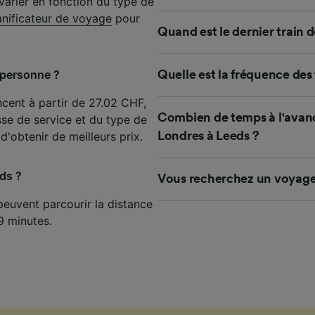
 varier en fonction du type de
de performance des publicités et du contenu, études d’aud
pement de services.
anificateur de voyage
pour
Quand est le dernier train 
e nos partenaires (fournisseurs)
 personne ?
Quelle est la fréquence des
cent à partir de 27.02 CHF,
Combien de temps à l'avance
sse de service et du type de
d'obtenir de meilleurs prix.
Londres à Leeds ?
eds ?
Vous recherchez un voyage 
peuvent parcourir la distance
9 minutes.