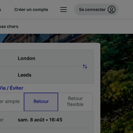
s
Créer un compte
Se connecter
 pas chers
Via / Éviter
Retour
ler simple
Retour
flexible
er