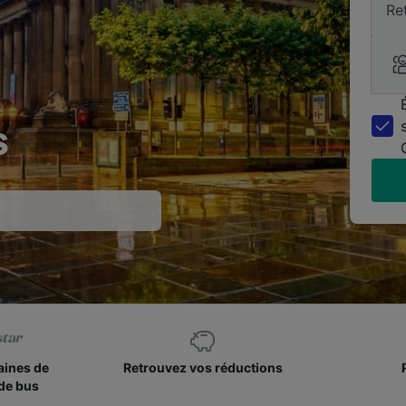
Re
s
aines de
Retrouvez vos réductions
de bus