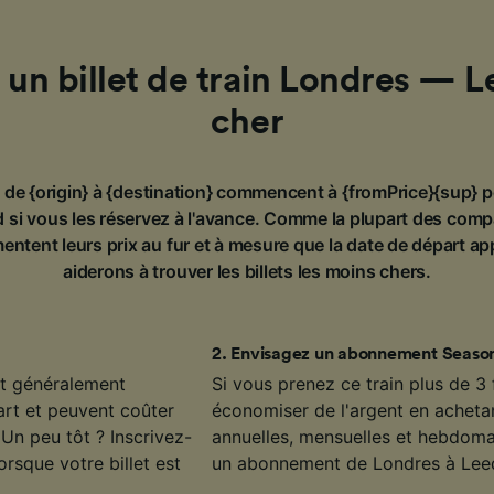
 un billet de train Londres — L
cher
in de {origin} à {destination} commencent à {fromPrice}{sup} p
 si vous les réservez à l'avance. Comme la plupart des comp
entent leurs prix au fur et à mesure que la date de départ a
aiderons à trouver les billets les moins chers.
2
.
Envisagez un abonnement Season
ont généralement
Si vous prenez ce train plus de 3
art et peuvent coûter
économiser de l'argent en achet
Un peu tôt ? Inscrivez-
annuelles, mensuelles et hebdoma
orsque votre billet est
un abonnement de Londres à Leed