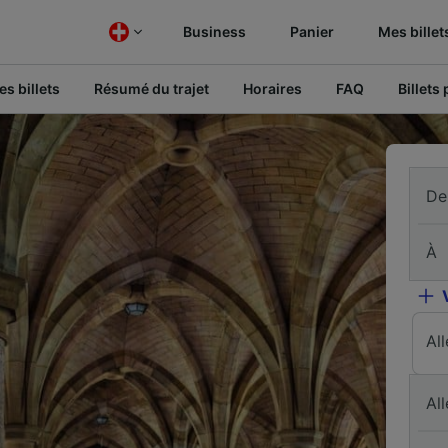
Business
Panier
Mes billet
s billets
Résumé du trajet
Horaires
FAQ
Billets
De
À
Al
All