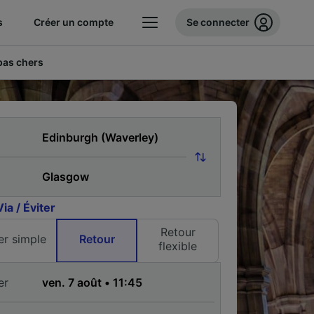
s
Créer un compte
Se connecter
 pas chers
Via / Éviter
Retour
ler simple
Retour
flexible
er