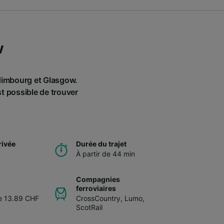
w
Édimbourg et Glasgow.
st possible de trouver
rivée
Durée du trajet
À partir de 44 min
Compagnies
ferroviaires
de 13.89 CHF
CrossCountry
,
Lumo
,
ScotRail