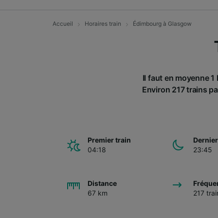
Accueil
Horaires train
Édimbourg à Glasgow
Il faut en moyenne 1
Environ 217 trains pa
Premier train
Dernier
04:18
23:45
Distance
Fréque
67 km
217 trai