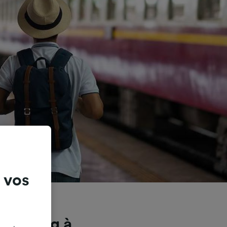
 vos
dimbourg à