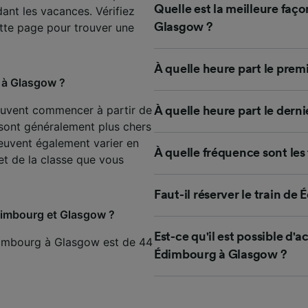
de performance des publicités et du contenu, études d’aud
Quelle est la meilleure faç
dant les vacances. Vérifiez
pement de services.
tte page pour trouver une
Glasgow ?
e nos partenaires (fournisseurs)
À quelle heure part le prem
 à Glasgow ?
euvent commencer à partir de
À quelle heure part le dern
 sont généralement plus chers
peuvent également varier en
À quelle fréquence sont les
 et de la classe que vous
Faut-il réserver le train d
 Édimbourg et Glasgow ?
Est-ce qu'il est possible d'a
Édimbourg à Glasgow est de 44
Édimbourg à Glasgow ?