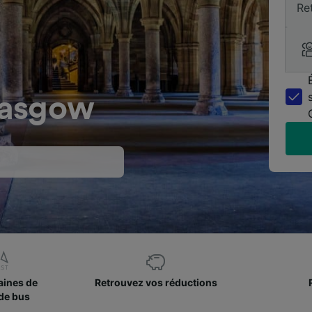
Re
lasgow
aines de
Retrouvez vos réductions
de bus