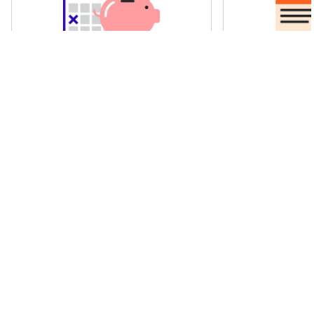
Billets de train Advance
Billets de tra
Les billets individuels peuvent
Des billets fle
être achetés à l'avance, et
permettent de 
uniquement pour une période et
moment de la j
des dates spécifiques. En règle
vous devez vo
générale, plus vous réservez vos
part sans savo
billets en avance, moins cher
temps cela va 
vous les payez.