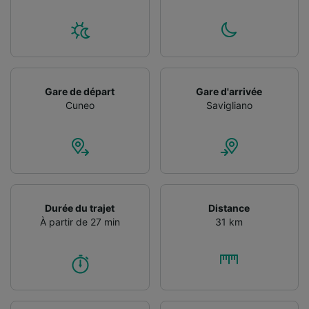
Utiliser des données de géolocalisation
précises. Analyser activement les
caractéristiques de l’appareil pour
l’identification. Stocker et/ou accéder à des
informations sur un appareil. Publicités et
contenu personnalisés, mesure de
Gare de départ
Gare d'arrivée
performance des publicités et du contenu,
Cuneo
Savigliano
études d’audience et développement de
services.
Liste de nos partenaires (fournisseurs)
Durée du trajet
Distance
À partir de 27 min
31 km