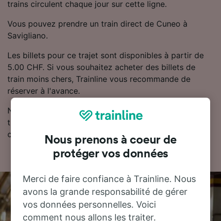
trains circulent chaque jour sur cette ligne.
Vous pouvez prendre un train direct de Cuneo à
Savigliano.
Les billets pour ce trajet sont disponibles à partir de
5.00 CHF. Si vous souhaitez acheter des billets de
train moins chers, Trainline vous recommande de
réserver à l'avance.
Notre planificateur de voyage est l'endroit idéal pour
trouver les horaires, les billets et les tarifs les moins
chers.
Nous prenons à coeur de
protéger vos données
Merci de faire confiance à Trainline. Nous
avons la grande responsabilité de gérer
vos données personnelles. Voici
comment nous allons les traiter.