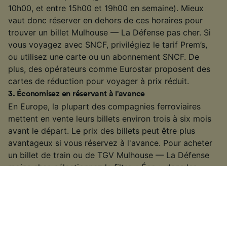
10h00, et entre 15h00 et 19h00 en semaine). Mieux
vaut donc réserver en dehors de ces horaires pour
trouver un billet Mulhouse — La Défense pas cher. Si
vous voyagez avec SNCF, privilégiez le tarif Prem’s,
ou utilisez une carte ou un abonnement SNCF. De
plus, des opérateurs comme Eurostar proposent des
cartes de réduction pour voyager à prix réduit.
3
.
Économisez en réservant à l'avance
En Europe, la plupart des compagnies ferroviaires
mettent en vente leurs billets environ trois à six mois
avant le départ. Le prix des billets peut être plus
avantageux si vous réservez à l'avance. Pour acheter
un billet de train ou de TGV Mulhouse — La Défense
moins cher, sélectionnez le filtre « Éco » dans les
résultats de recherche et comparez les tarifs des
différents opérateurs.
4
.
Offres et promotions de billets de train
Consultez régulièrement notre page
bons plans train