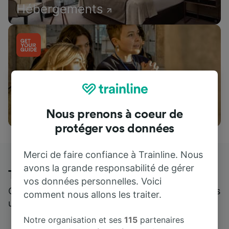
Hébergements
Attractions
Nous prenons à coeur de
protéger vos données
Merci de faire confiance à Trainline. Nous
avons la grande responsabilité de gérer
Trainline : l'avis de nos clients
vos données personnelles. Voici
Qui mieux pour parler de nous, que ceux qui nous
comment nous allons les traiter.
utilisent ?
Notre organisation et ses
115
partenaires