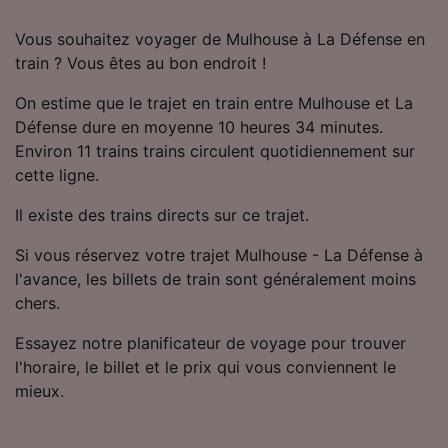
l’identification. Stocker et/ou accéder à des
informations sur un appareil. Publicités et
Vous souhaitez voyager de Mulhouse à La Défense en
contenu personnalisés, mesure de
train ? Vous êtes au bon endroit !
performance des publicités et du contenu,
études d’audience et développement de
On estime que le trajet en train entre Mulhouse et La
services.
Défense dure en moyenne 10 heures 34 minutes.
Environ 11 trains trains circulent quotidiennement sur
Liste de nos partenaires (fournisseurs)
cette ligne.
Il existe des trains directs sur ce trajet.
Si vous réservez votre trajet Mulhouse - La Défense à
l'avance, les billets de train sont généralement moins
chers.
Essayez notre planificateur de voyage pour trouver
l'horaire, le billet et le prix qui vous conviennent le
mieux.