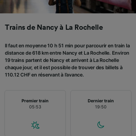
Utiliser des données de géolocalisation
précises. Analyser activement les
caractéristiques de l’appareil pour
l’identification. Stocker et/ou accéder à des
Trains de Nancy à La Rochelle
informations sur un appareil. Publicités et
contenu personnalisés, mesure de
performance des publicités et du contenu,
Il faut en moyenne 10 h 51 min pour parcourir en train la
études d’audience et développement de
distance de 618 km entre Nancy et La Rochelle. Environ
services.
19 trains partent de Nancy et arrivent à La Rochelle
Liste de nos partenaires (fournisseurs)
chaque jour, et il est possible de trouver des billets à
110.12 CHF en réservant à l’avance.
Premier train
Dernier train
05:53
19:50