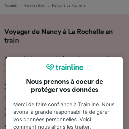
Accueil
Horaires train
Nancy à La Rochelle
Voyager de Nancy à La Rochelle en
train
Vous souhaitez en savoir plus sur le voyage en train
entre Nancy et La Rochelle ? Ne cherchez pas plus
loin.
Nous prenons à coeur de
La durée moyenne du trajet en train entre Nancy et La
protéger vos données
Rochelle est de 10 heures 51 minutes. Il y a jusqu'à 19
trains trains par jour entre Nancy et La Rochelle.
Merci de faire confiance à Trainline. Nous
Comme il n'y a pas de train direct entre Nancy et La
avons la grande responsabilité de gérer
Rochelle, vous devrez effectuer 1 correspondance.
vos données personnelles. Voici
Sur cette ligne, les trains sont exploités par TGV,
comment nous allons les traiter.