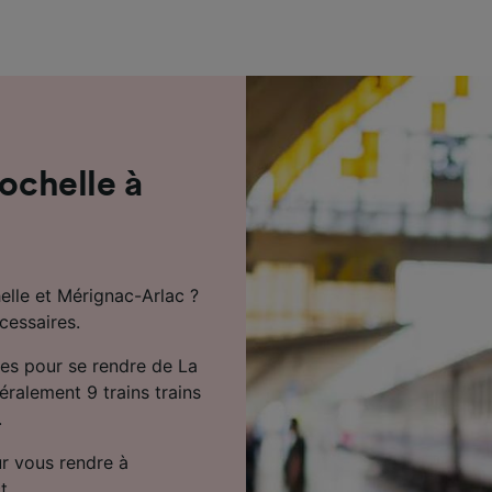
de performance des publicités et du contenu, études d’aud
pement de services.
e nos partenaires (fournisseurs)
Rochelle à
elle et Mérignac-Arlac ?
cessaires.
tes pour se rendre de La
éralement 9 trains trains
.
r vous rendre à
t.