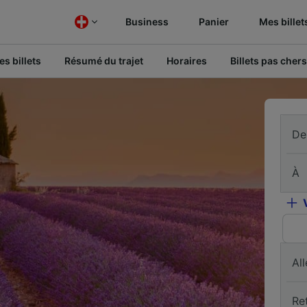
Business
Panier
Mes billet
s billets
Résumé du trajet
Horaires
Billets pas chers
De
À
All
Re