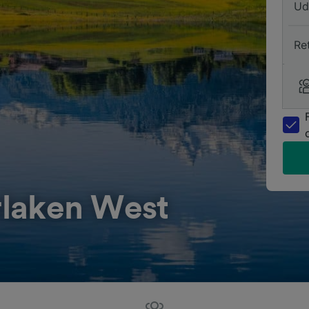
Ud
Re
erlaken West