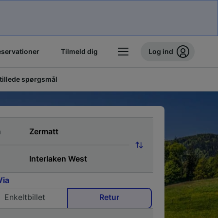
eservationer
Tilmeld dig
Log ind
stillede spørgsmål
a
Via
Enkeltbillet
Retur