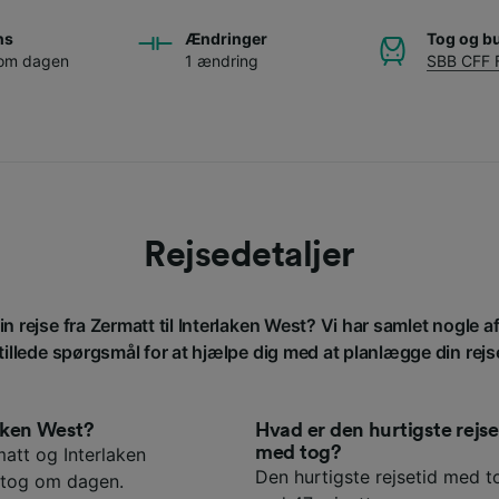
ns
Ændringer
Tog og b
 om dagen
1 ændring
SBB CFF 
Rejsedetaljer
n rejse fra Zermatt til Interlaken West? Vi har samlet nogle 
tillede spørgsmål for at hjælpe dig med at planlægge din rejs
laken West?
Hvad er den hurtigste rejs
med tog?
att og Interlaken
Den hurtigste rejsetid med to
5 tog om dagen.