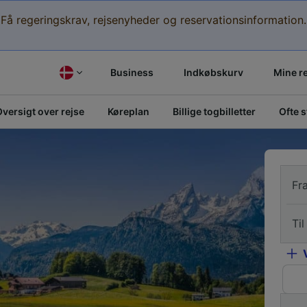
Få regeringskrav, rejsenyheder og reservationsinformation.
Business
Indkøbskurv
Mine r
versigt over rejse
Køreplan
Billige togbilletter
Ofte 
Fr
Til