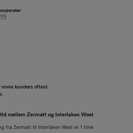
usoperatør
FFS
af vores kunders oftest
e.
etid mellem Zermatt og Interlaken West
g fra Zermatt til Interlaken West er 1 time