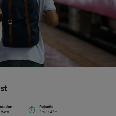
st
station
Rejsetid
n West
Fra 1t 47m