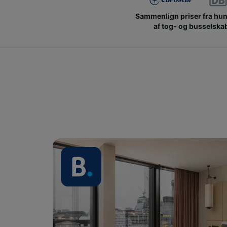
Sammenlign priser fra hu
af tog- og busselska