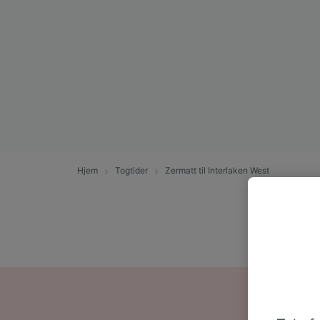
Hjem
Togtider
Zermatt til Interlaken West