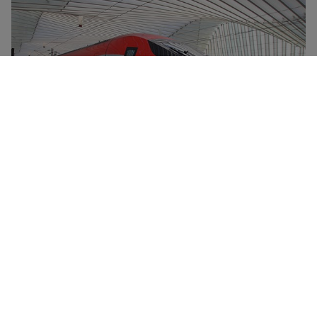
Frecciarossa-højhastighedstogene er Trenitalias
flagskib og kan nå en tophastighed på 300 km/timen.
De udskiller sig ved deres komfort, deres
ultramoderne design og deres reducerede
miljøpåvirkning. Alle Frecciarossa-tog har en
madvogn, gratis wi-fi-forbindelse og fire
serviceniveauer – Standard, Premium (med drikkevarer