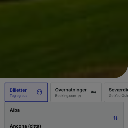
Overnatninger
Seværdi
Billetter
Booking.com
GetYourGui
Tog og bus