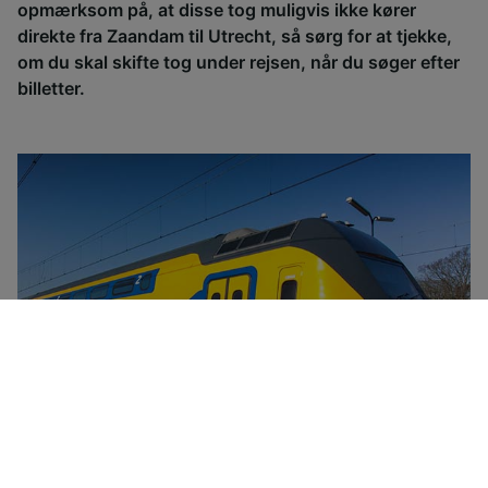
opmærksom på, at disse tog muligvis ikke kører
direkte fra Zaandam til Utrecht, så sørg for at tjekke,
om du skal skifte tog under rejsen, når du søger efter
billetter.