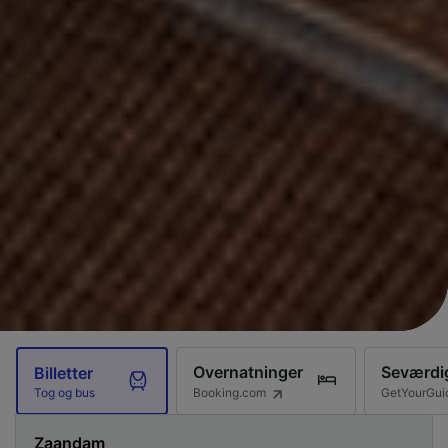
Overnatninger
Seværdi
Billetter
Booking.com
GetYourGui
Tog og bus