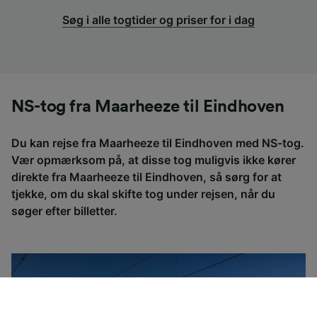
Søg i alle togtider og priser for i dag
NS-tog fra Maarheeze til Eindhoven
Du kan rejse fra Maarheeze til Eindhoven med NS-tog.
Vær opmærksom på, at disse tog muligvis ikke kører
direkte fra Maarheeze til Eindhoven, så sørg for at
tjekke, om du skal skifte tog under rejsen, når du
søger efter billetter.