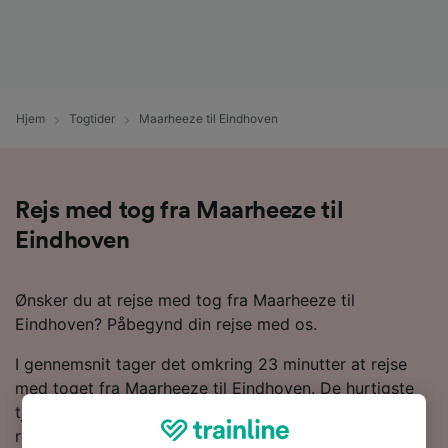
Hjem
Togtider
Maarheeze til Eindhoven
Rejs med tog fra Maarheeze til
Eindhoven
Ønsker du at rejse med tog fra Maarheeze til
Eindhoven? Påbegynd din rejse med os.
I gennemsnit tager det omkring 23 minutter at rejse
med toget fra Maarheeze til Eindhoven. De hurtigste
tjenester kan dog få dig frem på 17 minutter. Som
regel finder du 69 tog om dagen langs denne rute på