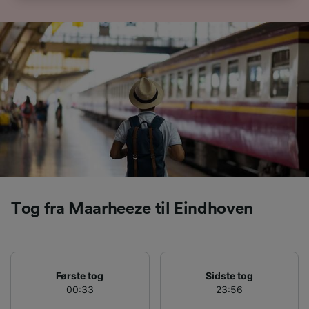
browsingdata. Dine data vil ikke blive brugt til
sporingsformål, hvis du har bedt os om ikke at
spore dig.
Vi og vores partnere behandler data for at
levere:
Bruge præcise geografiske
placeringsoplysninger. Aktivt scanne
enhedskarakteristika til identifikation.
Opbevare og/eller tilgå oplysninger på en
enhed. Tilpasset annoncering og indhold,
annoncerings- og indholdsmåling,
målgruppeundersøgelser og udvikling af
tjenester.
Tog fra Maarheeze til Eindhoven
Liste over partnere (leverandører)
Første tog
Sidste tog
00:33
23:56