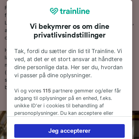
For at hjælpe dig med at få de bedste togpriser har vi
fremhævet de billigste togbilletter fra Venezia Santa
Lucia tli Treviso i vores Rejseplanlægger. Bare husk på,
Vi bekymrer os om dine
at jo tidligere du bestiller dine billetter, desto mere vil
privatlivsindstillinger
du spare!
Har du lyst til at bestille dine togbilletter nu? Så bare
Tak, fordi du sætter din lid til Trainline. Vi
lav en søgning med os i dag. Hvis du vil finde ud af
ved, at det er et stort ansvar at håndtere
mere om rejsen, så læs videre om togplaner
dine personlige data. Her ser du, hvordan
(deriblandt om de første og sidste togtider), ofte
vi passer på dine oplysninger.
stillede spørgsmål og tips til, hvordan du bestiller
billige togbilletter.
Vi og vores
115
partnere gemmer og/eller får
adgang til oplysninger på en enhed, f.eks.
unikke ID'er i cookies til behandling af
personoplysninger. Du kan acceptere eller
administrere dine valg ved at klikke herunder,
herunder din ret til at gøre indsigelse, hvor
Jeg accepterer
legitim interesse bruges, eller når som helst på