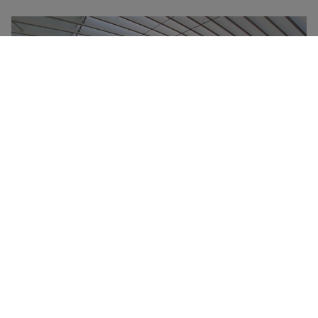
Frecciarossa-højhastighedstogene er Trenitalias
flagskib og kan nå en tophastighed på 300 km/timen.
De udskiller sig ved deres komfort, deres
ultramoderne design og deres reducerede
miljøpåvirkning. Alle Frecciarossa-tog har en