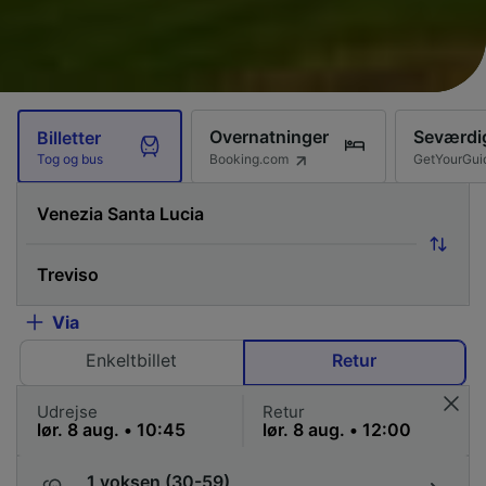
Overnatninger
Seværdi
Billetter
Booking.com
GetYourGui
Tog og bus
Via
Enkeltbillet
Retur
Udrejse
Retur
1 voksen (30-59)