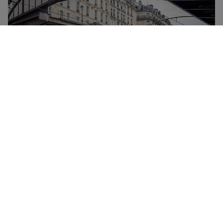
TGV er SNCF-selskabets højhastighedstogforbindelse.
Den forbinder de største byer i Frankrig ved
hastigheder på op til 320 km/timen. Alle TGV-tog har
en madvogn, gratis wi-fi-forbindelse, stikkontakter og
flytbare hylder. Der tilbydes to rejseklasser – første
klasse og anden klasse, med mere fleksible