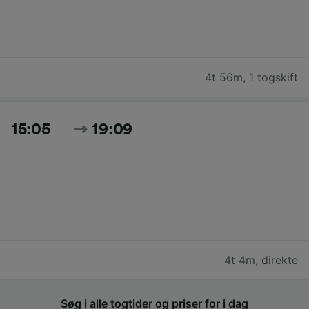
4t 56m
,
1 togskift
15:05
19:09
4t 4m
,
direkte
Søg i alle togtider og priser for i dag