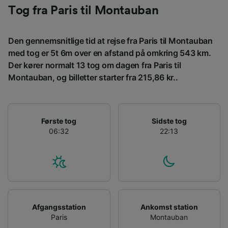
enhedskarakteristika til identifikation.
Tog fra Paris til Montauban
Opbevare og/eller tilgå oplysninger på en
enhed. Tilpasset annoncering og indhold,
annoncerings- og indholdsmåling,
Den gennemsnitlige tid at rejse fra Paris til Montauban
målgruppeundersøgelser og udvikling af
med tog er 5t 6m over en afstand på omkring 543 km.
tjenester.
Der kører normalt 13 tog om dagen fra Paris til
Liste over partnere (leverandører)
Montauban, og billetter starter fra 215,86 kr..
Første tog
Sidste tog
06:32
22:13
Afgangsstation
Ankomst station
Paris
Montauban