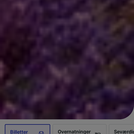
Overnatninger
Seværdi
Billetter