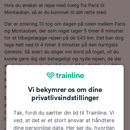
Hvis du ønsker at rejse med toetg fra Paris til
Montauban, så er du kommet til det rette sted.
Der er omkring 13 tog om dagen på ruten mellem Paris
og Montauban, der som regel tager 5 timer 6 minutter
for at tilbagelægge rejsen på de 543 km. Det kan dog
tage helt ned til 4 timer 4 minutter på den hurtigste
tjeneste. Så snart du stiger om bord på toget, vil du
kunne gøre dig det behageligt og nyde rejsen, da der
er direkte tjenester til rådighed. Både SNCF- og TGV-
tog kører på denne rute. De tilbyder moderne og
komfortable tjenester med masser af plads til bagage
som standard.
Vi bekymrer os om dine
privatlivsindstillinger
Brug vores Rejseplanlægger øverst på siden for at
søge efter billige billetter. Vi vil vise dig, hvor meget
du kan spare på togbilletter fra Paris til Montauban,
Tak, fordi du sætter din lid til Trainline. Vi
hvis du bestiller i forvejen.
ved, at det er et stort ansvar at håndtere
dine personlige data. Her ser du, hvordan