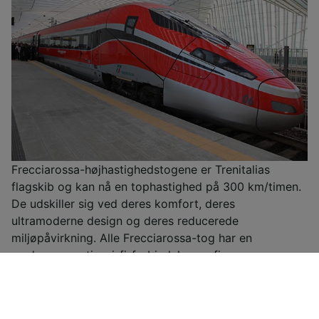
Frecciarossa-højhastighedstogene er Trenitalias
flagskib og kan nå en tophastighed på 300 km/timen.
De udskiller sig ved deres komfort, deres
ultramoderne design og deres reducerede
miljøpåvirkning. Alle Frecciarossa-tog har en
madvogn, gratis wi-fi-forbindelse og fire
serviceniveauer – Standard, Premium (med drikkevarer
og velkomstsnacks), Business (med drikkevarer,
snacks og større sæder) og Executive (med hurtig