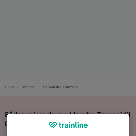
Hjem
Togtider
Trapani til Catanzaro
Sådan rejser du med tog fra Trapani til
Catanzaro