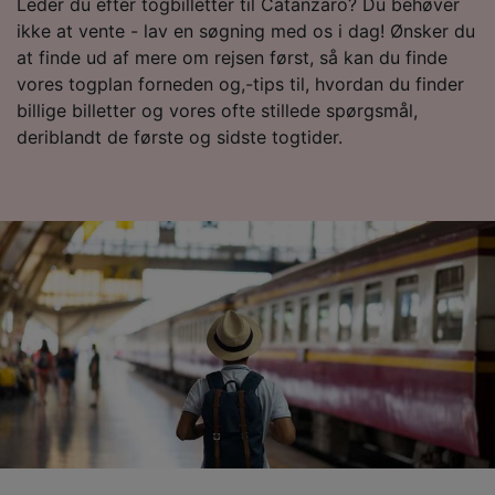
Leder du efter togbilletter til Catanzaro? Du behøver
sporingsformål, hvis du har bedt os om ikke at
ikke at vente - lav en søgning med os i dag! Ønsker du
spore dig.
at finde ud af mere om rejsen først, så kan du finde
Vi og vores partnere behandler data for at
vores togplan forneden og,-tips til, hvordan du finder
levere:
billige billetter og vores ofte stillede spørgsmål,
Bruge præcise geografiske
deriblandt de første og sidste togtider.
placeringsoplysninger. Aktivt scanne
enhedskarakteristika til identifikation.
Opbevare og/eller tilgå oplysninger på en
enhed. Tilpasset annoncering og indhold,
annoncerings- og indholdsmåling,
målgruppeundersøgelser og udvikling af
tjenester.
Liste over partnere (leverandører)