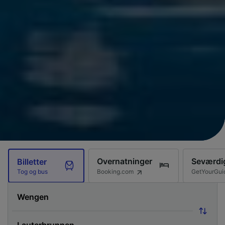
Overnatninger
Seværdi
Billetter
Booking.com
GetYourGui
Tog og bus