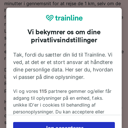
minutter i gennemsnit for at rejse de 1 km, selv om de
hurtigste tjenester kan tage 13 minutter. Du kan
forvente at finde 37 tog om dagen på denne populære
rute. Godt nyt! Der er direkte tog til rådighed til
Lauterbrunnen, så du kan gøre dig det behageligt, så
Vi bekymrer os om dine
snart du stiger om bord på toget, så du kan nyde
privatlivsindstillinger
rejsen. Hele eller dele af din rejse vil være om bord på
et SBB-tog, da de er den største togoperatør på denne
Tak, fordi du sætter din lid til Trainline. Vi
rute.
ved, at det er et stort ansvar at håndtere
dine personlige data. Her ser du, hvordan
Du kan spare penge på togbilletter fra Wengen til
Lauterbrunnen, hvis du bestiller i forvejen. Brug vores
vi passer på dine oplysninger.
Rejseplanlægger øverst på siden for at sammenligne
priser og få de billigste billetter.
Vi og vores
115
partnere gemmer og/eller får
adgang til oplysninger på en enhed, f.eks.
Hvis du vil vide mere om rejsen, så læs videre om
unikke ID'er i cookies til behandling af
togplaner og,-tips til, hvordan du finder billige billetter
personoplysninger. Du kan acceptere eller
og ofte stillede spørgsmål, deriblandt de første og
administrere dine valg ved at klikke herunder,
sidste togtider. Vil du direkte til bestilling? Lav en
herunder din ret til at gøre indsigelse, hvor