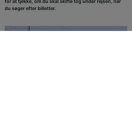
for at tjekke, om du skal skifte tog under rejsen, når
du søger efter billetter.
Det schweiziske tognetværk drives af SBB. SSB's
billetpriser er baserede på rejsen, ikke på togtyperne.