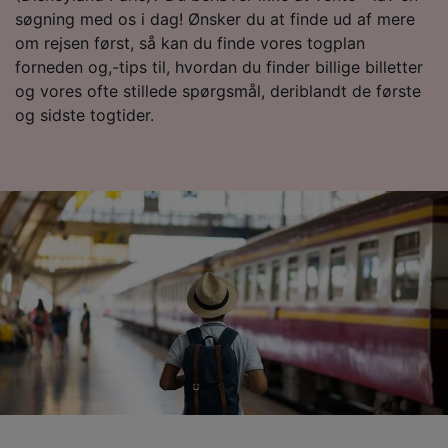
søgning med os i dag! Ønsker du at finde ud af mere
spore dig.
om rejsen først, så kan du finde vores togplan
Vi og vores partnere behandler data for at
forneden og,-tips til, hvordan du finder billige billetter
levere:
og vores ofte stillede spørgsmål, deriblandt de første
Bruge præcise geografiske
og sidste togtider.
placeringsoplysninger. Aktivt scanne
enhedskarakteristika til identifikation.
Opbevare og/eller tilgå oplysninger på en
enhed. Tilpasset annoncering og indhold,
annoncerings- og indholdsmåling,
målgruppeundersøgelser og udvikling af
tjenester.
Liste over partnere (leverandører)