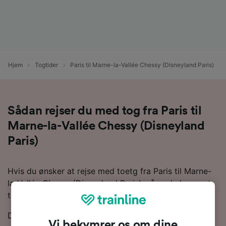
Hjem
Togtider
Paris til Marne-la-Vallée Chessy (Disneyland Paris)
Sådan rejser du med tog fra Paris til
Marne-la-Vallée Chessy (Disneyland
Paris)
Hvis du ønsker at rejse med toetg fra Paris til Marne-
la-Vallée Chessy (Disneyland Paris), så er du kommet
til det rette sted.
Der er omkring 7 tog om dagen på ruten mellem Paris
Vi bekymrer os om dine