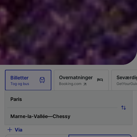
Overnatninger
Seværdi
Billetter
Booking.com
GetYourGui
Tog og bus
Via