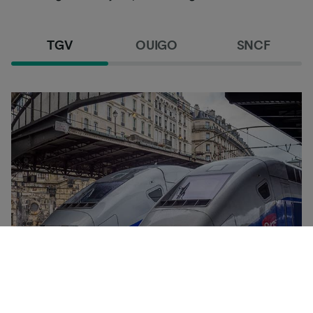
TGV
OUIGO
SNCF