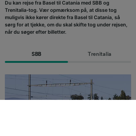
Du kan rejse fra Basel til Catania med SBB og
Trenitalia-tog. Vær opmærksom på, at disse tog
muligvis ikke kører direkte fra Basel til Catania, så
sørg for at tjekke, om du skal skifte tog under rejsen,
når du søger efter billetter.
SBB
Trenitalia