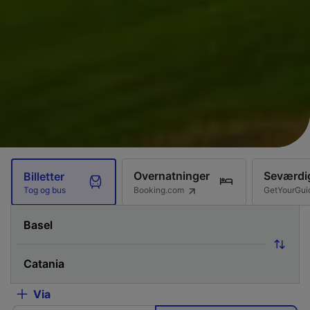
Overnatninger
Seværdi
Billetter
Booking.com
GetYourGui
Tog og bus
Via