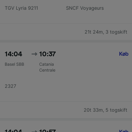
TGV Lyria 9211
SNCF Voyageurs
21t 24m
,
3 togskift
14:04
10:37
Køb
Basel SBB
Catania
Centrale
2327
20t 33m
,
5 togskift
Køb