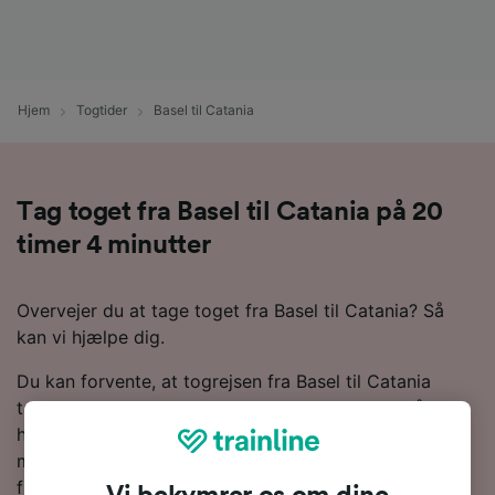
Hjem
Togtider
Basel til Catania
Tag toget fra Basel til Catania på 20
timer 4 minutter
Overvejer du at tage toget fra Basel til Catania? Så
kan vi hjælpe dig.
Du kan forvente, at togrejsen fra Basel til Catania
tager omkring 23 timer 5 minutter. Hvis du vil nå
hurtigst muligt frem, kan det tage ned til 20 timer 4
minutter på de hurtigste tjenester. Du vil som regel
finde omkring 17 tog om dagen på denne rute, der