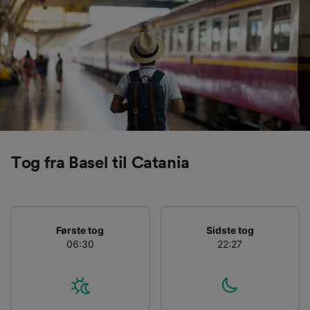
spore dig.
Vi og vores partnere behandler data for at
levere:
Bruge præcise geografiske
placeringsoplysninger. Aktivt scanne
enhedskarakteristika til identifikation.
Opbevare og/eller tilgå oplysninger på en
enhed. Tilpasset annoncering og indhold,
annoncerings- og indholdsmåling,
målgruppeundersøgelser og udvikling af
Tog fra Basel til Catania
tjenester.
Liste over partnere (leverandører)
Første tog
Sidste tog
06:30
22:27