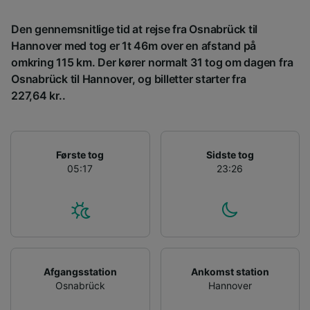
placeringsoplysninger. Aktivt scanne
enhedskarakteristika til identifikation.
Den gennemsnitlige tid at rejse fra Osnabrück til
Opbevare og/eller tilgå oplysninger på en
enhed. Tilpasset annoncering og indhold,
Hannover med tog er 1t 46m over en afstand på
annoncerings- og indholdsmåling,
omkring 115 km. Der kører normalt 31 tog om dagen fra
målgruppeundersøgelser og udvikling af
Osnabrück til Hannover, og billetter starter fra
tjenester.
227,64 kr..
Liste over partnere (leverandører)
Første tog
Sidste tog
05:17
23:26
Afgangsstation
Ankomst station
Osnabrück
Hannover