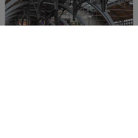
Deutsche Bahn Group er ejet af den tyske stat og
administrerer størstedelen af al togtrafik i Tyskland
samt i mange af landets grænseområder. Hvert år
transporterer Deutsche Bahn flere milliarder
passagerer, og mange af stationerne i Tyskland
betjenes udelukkende af DB-tog, inklusive ICE-, IC- og
EC-flåden.