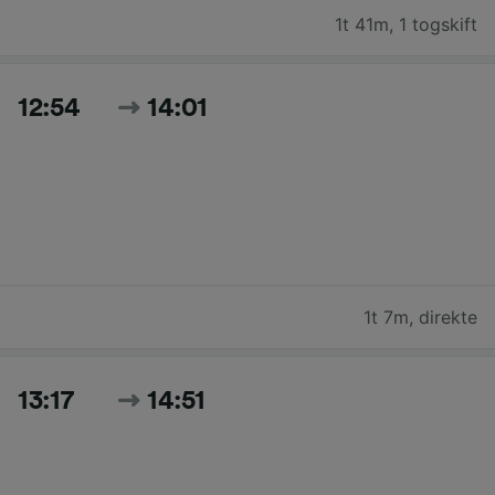
1t 41m
,
1 togskift
12:54
14:01
1t 7m
,
direkte
13:17
14:51