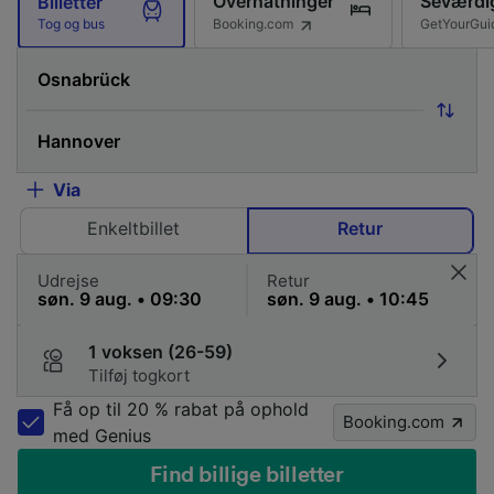
Overnatninger
Seværdi
Billetter
Booking.com
GetYourGui
Tog og bus
Via
Enkeltbillet
Retur
Udrejse
Retur
1 voksen (26-59)
Tilføj togkort
Få op til 20 % rabat på ophold
Booking.com
med Genius
Find billige billetter