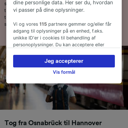
dine personlige data. Her ser du, hvordan
stillede spørgsmål, togplaner med de første og sidste
vi passer på dine oplysninger.
togtider og tips til, hvordan du bestiller billige
togbilletter. Hvis du er klar til at bestille, så lav en
Vi og vores
115
partnere gemmer og/eller får
søgning efter billetter med os i dag.
adgang til oplysninger på en enhed, f.eks.
unikke ID'er i cookies til behandling af
personoplysninger. Du kan acceptere eller
administrere dine valg ved at klikke herunder,
herunder din ret til at gøre indsigelse, hvor
Jeg accepterer
legitim interesse bruges, eller når som helst på
siden om privatlivspolitik. Disse valg
Vis formål
signaleres til vores partnere og påvirker ikke
browsingdata. Dine data vil ikke blive brugt til
sporingsformål, hvis du har bedt os om ikke at
spore dig.
Vi og vores partnere behandler data for at
levere:
Tog fra Osnabrück til Hannover
Bruge præcise geografiske