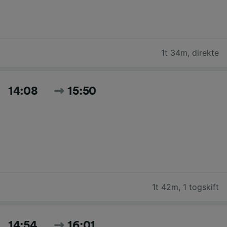
1t 34m
,
direkte
14:08
15:50
1t 42m
,
1 togskift
14:54
16:01