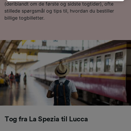
browsingdata. Dine data vil ikke blive brugt til
(deriblandt om de første og sidste togtider), ofte
sporingsformål, hvis du har bedt os om ikke at
stillede spørgsmål og tips til, hvordan du bestiller
spore dig.
billige togbilletter.
Vi og vores partnere behandler data for at
levere:
Bruge præcise geografiske
placeringsoplysninger. Aktivt scanne
enhedskarakteristika til identifikation.
Opbevare og/eller tilgå oplysninger på en
enhed. Tilpasset annoncering og indhold,
annoncerings- og indholdsmåling,
målgruppeundersøgelser og udvikling af
tjenester.
Liste over partnere (leverandører)
Tog fra La Spezia til Lucca