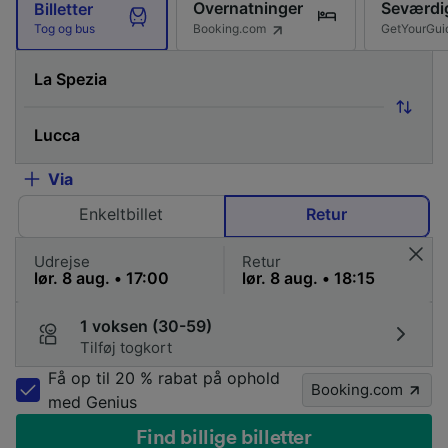
Overnatninger
Seværdi
Billetter
Booking.com
GetYourGui
Tog og bus
Via
Enkeltbillet
Retur
Udrejse
Retur
1 voksen (30-59)
Tilføj togkort
Få op til 20 % rabat på ophold
Booking.com
med Genius
Find billige billetter