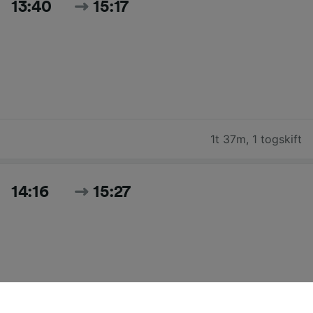
13:40
15:17
1t 37m
,
1 togskift
14:16
15:27