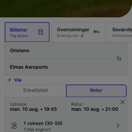
Overnatninger
Seværdi
Billetter
Booking.com
GetYourGui
Tog og bus
Via
Enkeltbillet
Retur
Udrejse
Retur
1 voksen (30-59)
Tilføj togkort