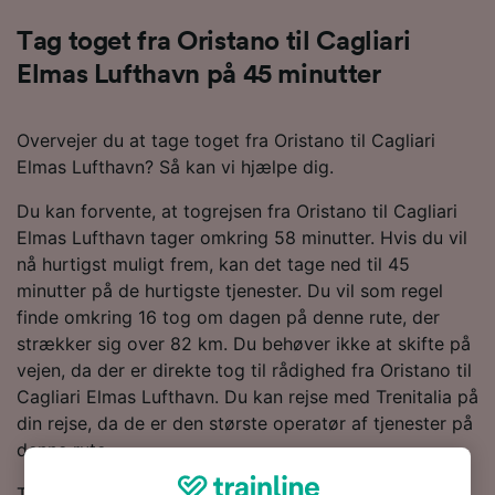
Tag toget fra Oristano til Cagliari
Elmas Lufthavn på 45 minutter
Overvejer du at tage toget fra Oristano til Cagliari
Elmas Lufthavn? Så kan vi hjælpe dig.
Du kan forvente, at togrejsen fra Oristano til Cagliari
Elmas Lufthavn tager omkring 58 minutter. Hvis du vil
nå hurtigst muligt frem, kan det tage ned til 45
minutter på de hurtigste tjenester. Du vil som regel
finde omkring 16 tog om dagen på denne rute, der
strækker sig over 82 km. Du behøver ikke at skifte på
vejen, da der er direkte tog til rådighed fra Oristano til
Cagliari Elmas Lufthavn. Du kan rejse med Trenitalia på
din rejse, da de er den største operatør af tjenester på
denne rute.
Togbilletter fra Oristano til Cagliari Elmas Lufthavn er