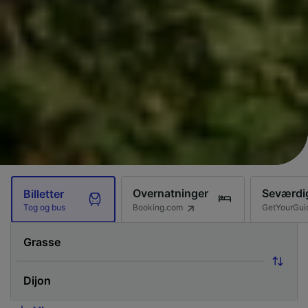
Overnatninger
Seværdi
Billetter
Booking.com
GetYourGui
Tog og bus