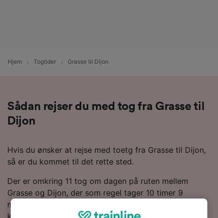
Hjem
Togtider
Grasse til Dijon
Sådan rejser du med tog fra Grasse til
Dijon
Hvis du ønsker at rejse med toetg fra Grasse til Dijon,
så er du kommet til det rette sted.
Der er omkring 11 tog om dagen på ruten mellem
Grasse og Dijon, der som regel tager 10 timer 9
minutter for at tilbagelægge rejsen på de 434 km. Det
kan dog tage helt ned til 6 timer 48 minutter på den