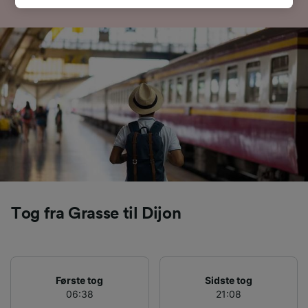
browsingdata. Dine data vil ikke blive brugt til
sporingsformål, hvis du har bedt os om ikke at
spore dig.
Vi og vores partnere behandler data for at
levere:
Bruge præcise geografiske
placeringsoplysninger. Aktivt scanne
enhedskarakteristika til identifikation.
Opbevare og/eller tilgå oplysninger på en
enhed. Tilpasset annoncering og indhold,
annoncerings- og indholdsmåling,
målgruppeundersøgelser og udvikling af
tjenester.
Tog fra Grasse til Dijon
Liste over partnere (leverandører)
Første tog
Sidste tog
06:38
21:08