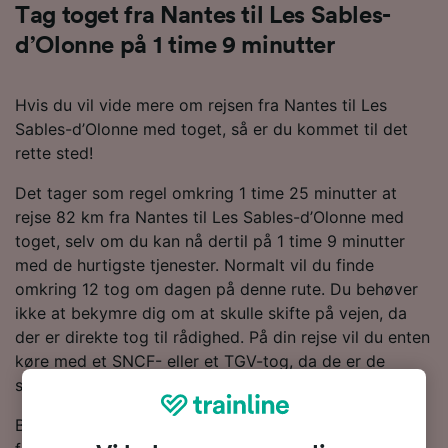
Tag toget fra Nantes til Les Sables-
d’Olonne på 1 time 9 minutter
Hvis du vil vide mere om rejsen fra Nantes til Les
Sables-d’Olonne med toget, så er du kommet til det
rette sted!
Det tager som regel omkring 1 time 25 minutter at
rejse 82 km fra Nantes til Les Sables-d’Olonne med
toget, selv om du kan nå dertil på 1 time 9 minutter
med de hurtigste tjenester. Normalt vil du finde
omkring 12 tog om dagen på denne rute. Du behøver
ikke at bekymre dig om at skulle skifte på vejen, da
der er direkte tog til rådighed. På din rejse vil du enten
køre med et SNCF- eller et TGV-tog, da de er de
største operatører af tjenester på denne rute.
Bestil togbilletter fra Nantes til Les Sables-d’Olonne i