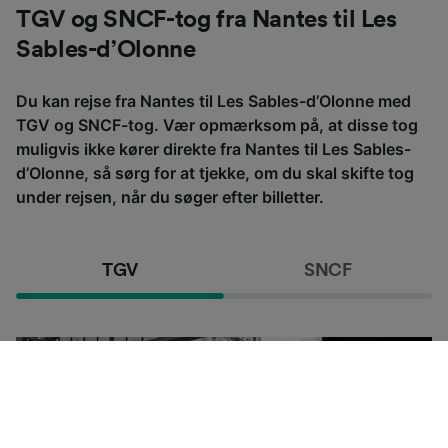
TGV og SNCF-tog fra Nantes til Les
Sables-d’Olonne
Du kan rejse fra Nantes til Les Sables-d’Olonne med
TGV og SNCF-tog. Vær opmærksom på, at disse tog
muligvis ikke kører direkte fra Nantes til Les Sables-
d’Olonne, så sørg for at tjekke, om du skal skifte tog
under rejsen, når du søger efter billetter.
TGV
SNCF