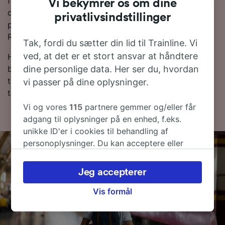
forvejen i stedet for at købe dem på selve rejsedagen,
Vi bekymrer os om dine
og du vil få de billigste billetpriser. Du kan tjekke
privatlivsindstillinger
priser fra Nantes til Les Sables-d’Olonne i vores
Rejseplanlægger.
Tak, fordi du sætter din lid til Trainline. Vi
ved, at det er et stort ansvar at håndtere
Hvis du er klar til at bestille, så begynd at lede efter
dine personlige data. Her ser du, hvordan
billige togbilletter med os i dag. Læs mere om
togrejsen til Les Sables-d’Olonne med tog samt vores
vi passer på dine oplysninger.
togplan, hvor du kan se de første og sidste togtider.
Vi og vores
115
partnere gemmer og/eller får
adgang til oplysninger på en enhed, f.eks.
unikke ID'er i cookies til behandling af
personoplysninger. Du kan acceptere eller
administrere dine valg ved at klikke herunder,
herunder din ret til at gøre indsigelse, hvor
Jeg accepterer
legitim interesse bruges, eller når som helst på
siden om privatlivspolitik. Disse valg
Vis formål
signaleres til vores partnere og påvirker ikke
browsingdata. Dine data vil ikke blive brugt til