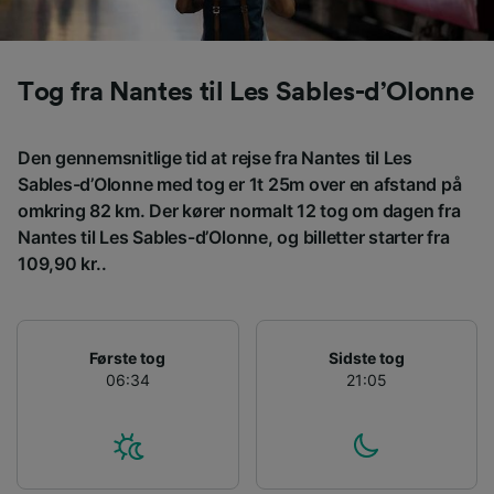
sporingsformål, hvis du har bedt os om ikke at
spore dig.
Vi og vores partnere behandler data for at
Tog fra Nantes til Les Sables-d’Olonne
levere:
Bruge præcise geografiske
placeringsoplysninger. Aktivt scanne
Den gennemsnitlige tid at rejse fra Nantes til Les
enhedskarakteristika til identifikation.
Sables-d’Olonne med tog er 1t 25m over en afstand på
Opbevare og/eller tilgå oplysninger på en
omkring 82 km. Der kører normalt 12 tog om dagen fra
enhed. Tilpasset annoncering og indhold,
annoncerings- og indholdsmåling,
Nantes til Les Sables-d’Olonne, og billetter starter fra
målgruppeundersøgelser og udvikling af
109,90 kr..
tjenester.
Liste over partnere (leverandører)
Første tog
Sidste tog
06:34
21:05