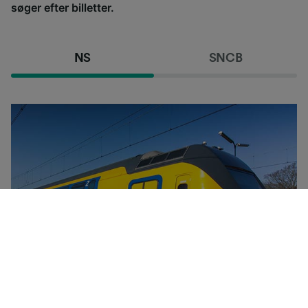
søger efter billetter.
NS
SNCB