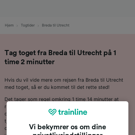
Hjem
Togtider
Breda til Utrecht
Tag toget fra Breda til Utrecht på 1
time 2 minutter
Hvis du vil vide mere om rejsen fra Breda til Utrecht
med toget, så er du kommet til det rette sted!
Det tager som regel omkring 1 time 14 minutter at
rejse 59 km fra Breda til Utrecht med toget, selv om
du kan nå dertil på 1 time 2 minutter med de hurtigste
tjenester. Normalt vil du finde omkring 99 tog om
Vi bekymrer os om dine
dagen på denne rute. Du skal foretage 1 skifte på