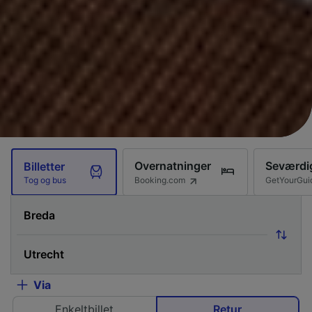
Overnatninger
Seværdi
Billetter
Booking.com
GetYourGui
Tog og bus
Via
Enkeltbillet
Retur