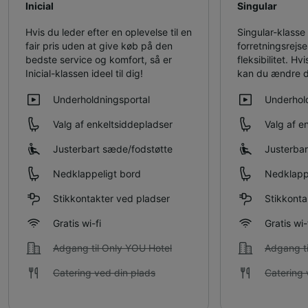
Inicial
Singular
Hvis du leder efter en oplevelse til en
Singular-klasse e
fair pris uden at give køb på den
forretningsrejs
bedste service og komfort, så er
fleksibilitet. Hv
Inicial-klassen ideel til dig!
kan du ændre di
Underholdningsportal
Underhol
Valg af enkeltsiddepladser
Valg af e
Justerbart sæde/​fodstøtte
Justerbar
Nedklappeligt bord
Nedklapp
Stikkontakter ved pladser
Stikkonta
Gratis wi-fi
Gratis wi-
Adgang til Only YOU Hotel
Adgang ti
Catering ved din plads
Catering 