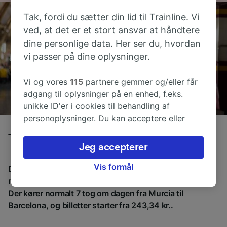
Tak, fordi du sætter din lid til Trainline. Vi
ved, at det er et stort ansvar at håndtere
dine personlige data. Her ser du, hvordan
vi passer på dine oplysninger.
Vi og vores
115
partnere gemmer og/eller får
adgang til oplysninger på en enhed, f.eks.
unikke ID'er i cookies til behandling af
personoplysninger. Du kan acceptere eller
administrere dine valg ved at klikke herunder,
Tog fra Murcia til Barcelona
herunder din ret til at gøre indsigelse, hvor
Jeg accepterer
legitim interesse bruges, eller når som helst på
siden om privatlivspolitik. Disse valg
Vis formål
Den gennemsnitlige tid at rejse fra Murcia til Barcelona
signaleres til vores partnere og påvirker ikke
med tog er 9t 51m over en afstand på omkring 473 km.
browsingdata. Dine data vil ikke blive brugt til
Der kører normalt 7 tog om dagen fra Murcia til
sporingsformål, hvis du har bedt os om ikke at
Barcelona, og billetter starter fra 243,34 kr..
spore dig.