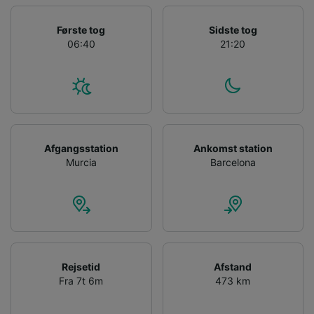
Vi og vores partnere behandler data for at
levere:
Første tog
Sidste tog
Bruge præcise geografiske
06:40
21:20
placeringsoplysninger. Aktivt scanne
enhedskarakteristika til identifikation.
Opbevare og/eller tilgå oplysninger på en
enhed. Tilpasset annoncering og indhold,
annoncerings- og indholdsmåling,
målgruppeundersøgelser og udvikling af
tjenester.
Afgangsstation
Ankomst station
Murcia
Barcelona
Liste over partnere (leverandører)
Rejsetid
Afstand
Fra 7t 6m
473 km