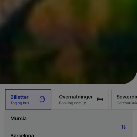
Overnatninger
Seværdi
Billetter
Booking.com
GetYourGui
Tog og bus