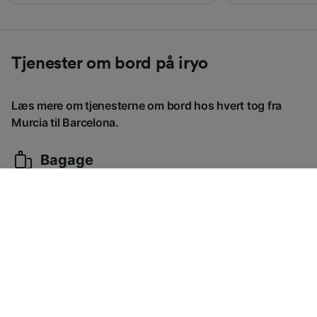
Tjenester om bord på iryo
Læs mere om tjenesterne om bord hos hvert tog fra
Murcia til Barcelona.
Bagage
-
Mad og drikkevarer
-