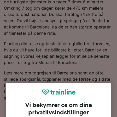
de hurtigste tjenester kun tager 7 timer 6 minutter.
Omkring 7 tog om dagen kører de 473 km mellem
disse to destinationer. Du skal foretage 1 skifte på
vejen. Du vil højst sandsynligt springe på et Renfe for
at komme til Barcelona, da de er den største operatør
af tjenester på denne rute.
Planlæg din rejse og bestil dine togbilletter i forvejen,
hvis du vil have fat i de billigste billetter. Bare lav en
søgning i vores Rejseplanlægger for at se de seneste
priser for tog fra Murcia til Barcelona.
Læs mere om togrejsen til Barcelona samt de ofte
stillede spørgsmål, togplaner med de første og sidste
togtider og tips til, hvordan du bestiller billige
togbilletter. Hvis du er klar til at bestille, så lav en
søgning efter billetter med os i dag.
Vi bekymrer os om dine
privatlivsindstillinger