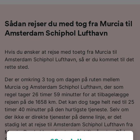
Sådan rejser du med tog fra Murcia til
Amsterdam Schiphol Lufthavn
Hvis du ønsker at rejse med toetg fra Murcia til
Amsterdam Schiphol Lufthavn, så er du kommet til det
rette sted.
Der er omkring 3 tog om dagen på ruten mellem
Murcia og Amsterdam Schiphol Lufthavn, der som
regel tager 26 timer 59 minutter for at tilbagelægge
rejsen på de 1658 km. Det kan dog tage helt ned til 25
timer 40 minutter på den hurtigste tjeneste. Selv om
der ikke er direkte tjenester på denne linje, er det
stadig let at rejse til Amsterdam Schiphol Lufthavn fra
Murcia. Du skal bare foretage 3 skift på vejen. Både
SNCF- og Renfe-tog kører på denne rute. De tilbyder