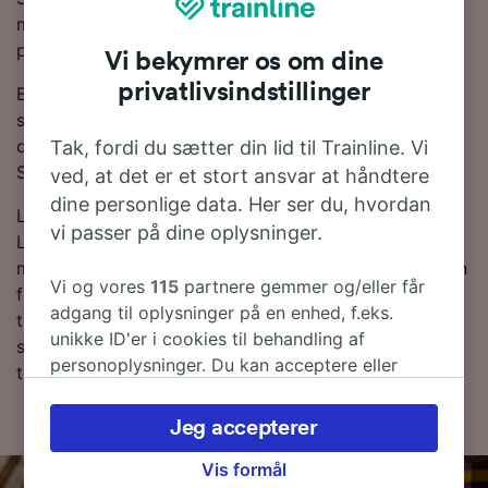
moderne og komfortable tjenester med masser af
plads til bagage som standard.
Vi bekymrer os om dine
privatlivsindstillinger
Brug vores Rejseplanlægger øverst på siden for at
søge efter billige billetter. Vi vil vise dig, hvor meget
du kan spare på togbilletter fra Murcia til Amsterdam
Tak, fordi du sætter din lid til Trainline. Vi
Schiphol Lufthavn, hvis du bestiller i forvejen.
ved, at det er et stort ansvar at håndtere
dine personlige data. Her ser du, hvordan
Leder du efter togbilletter til Amsterdam Schiphol
vi passer på dine oplysninger.
Lufthavn? Du behøver ikke at vente - lav en søgning
med os i dag! Ønsker du at finde ud af mere om rejsen
Vi og vores
115
partnere gemmer og/eller får
først, så kan du finde vores togplan forneden og,-tips
adgang til oplysninger på en enhed, f.eks.
til, hvordan du finder billige billetter og vores ofte
unikke ID'er i cookies til behandling af
stillede spørgsmål, deriblandt de første og sidste
personoplysninger. Du kan acceptere eller
togtider.
administrere dine valg ved at klikke herunder,
herunder din ret til at gøre indsigelse, hvor
Jeg accepterer
legitim interesse bruges, eller når som helst på
siden om privatlivspolitik. Disse valg
Vis formål