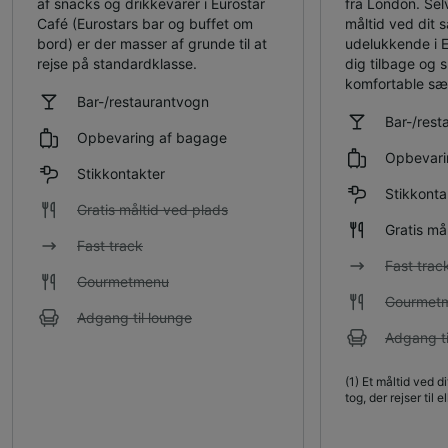
af snacks og drikkevarer i Eurostar
fra London. Sel
Café (Eurostars bar og buffet om
måltid ved dit 
bord) er der masser af grunde til at
udelukkende i 
rejse på standardklasse.
dig tilbage og 
komfortable sæ
Bar-/restaurantvogn
Bar-/rest
Opbevaring af bagage
Opbevari
Stikkontakter
Stikkonta
Gratis måltid ved plads
Gratis må
Fast track
Fast trac
Gourmetmenu
Gourmet
Adgang til lounge
Adgang ti
(1)
Et måltid ved d
tog, der rejser til e