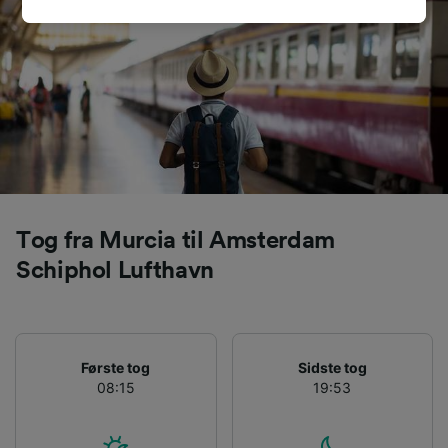
signaleres til vores partnere og påvirker ikke
browsingdata. Dine data vil ikke blive brugt til
sporingsformål, hvis du har bedt os om ikke at
spore dig.
Vi og vores partnere behandler data for at
levere:
Bruge præcise geografiske
placeringsoplysninger. Aktivt scanne
enhedskarakteristika til identifikation.
Opbevare og/eller tilgå oplysninger på en
Tog fra Murcia til Amsterdam
enhed. Tilpasset annoncering og indhold,
annoncerings- og indholdsmåling,
Schiphol Lufthavn
målgruppeundersøgelser og udvikling af
tjenester.
Liste over partnere (leverandører)
Første tog
Sidste tog
08:15
19:53