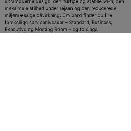
ultramoderne design, den hurtige og stabile wi-fi, den
maksimale stilhed under rejsen og den reducerede
miljømæssige påvirkning. Om bord finder du fire
forskellige serviceniveauer – Standard, Business,
Executive og Meeting Room – og to slags
personvogne: Silence Area for dem, der ønsker at
rejse i total fred og ro, og Allegro Area for dem, der
ønsker at hygge sig med deres rejsekammerater.
Flere oplysninger
Trenitalia
Billige togbilletter fra Morcone til
Benevento (città)
1
.
Forudbestil
De fleste af togselskaberne i Europa frigiver deres