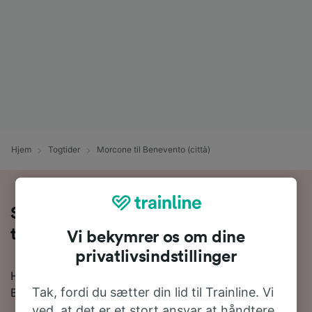
Hjem
Togtider
Morcone til Benevento (città)
Sådan rejser du med tog fra Morcone
til Benevento (città)
Vi bekymrer os om dine
privatlivsindstillinger
Hvis du ønsker at rejse med toetg fra Morcone til
Tak, fordi du sætter din lid til Trainline. Vi
Benevento (città), så er du kommet til det rette sted.
ved, at det er et stort ansvar at håndtere