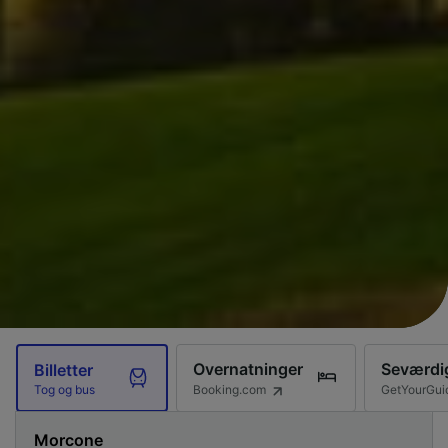
Overnatninger
Seværdi
Billetter
Booking.com
GetYourGui
Tog og bus