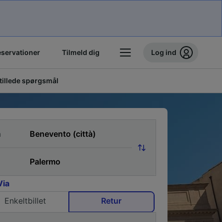
eservationer
Tilmeld dig
Log ind
stillede spørgsmål
a
Via
Enkeltbillet
Retur