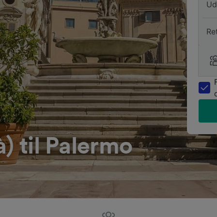
Ud
Re
) til Palermo