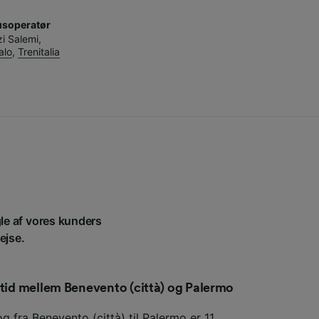
usoperatør
zi Salemi
,
talo
,
Trenitalia
gle af vores kunders
ejse.
etid mellem Benevento (città) og Palermo
g fra Benevento (città) til Palermo er 11