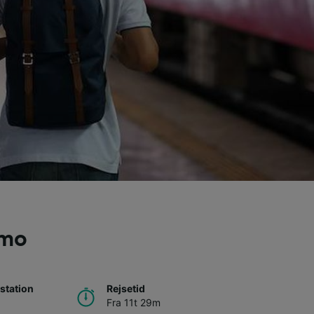
rmo
station
Rejsetid
Fra 11t 29m