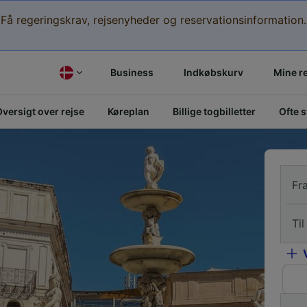
Få regeringskrav, rejsenyheder og reservationsinformation.
Business
Indkøbskurv
Mine r
versigt over rejse
Køreplan
Billige togbilletter
Ofte 
Fr
Til