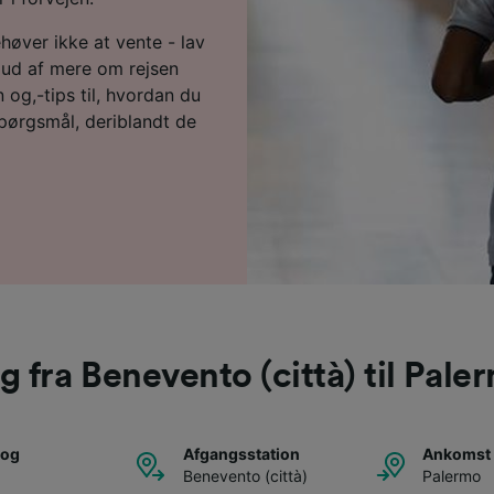
ehøver ikke at vente - lav
 ud af mere om rejsen
 og,-tips til, hvordan du
 spørgsmål, deriblandt de
g fra Benevento (città) til Pale
tog
Afgangsstation
Ankomst 
Benevento (città)
Palermo