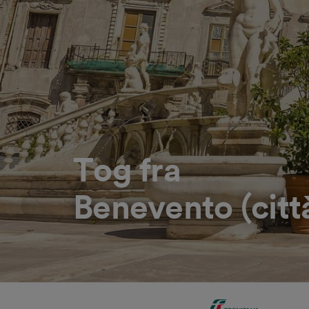
Tog fra
Benevento (città