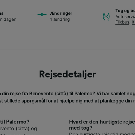
Tog og b
ns
Ændringer
Autoservi
om dagen
1 ændring
Flixbus
,
I
Rejsedetaljer
 din rejse fra Benevento (città) til Palermo? Vi har samlet no
st stillede spørgsmål for at hjælpe dig med at planlægge din r
 til Palermo?
Hvad er den hurtigste rejs
med tog?
vento (città) og
Den hurtigste rejsetid med to