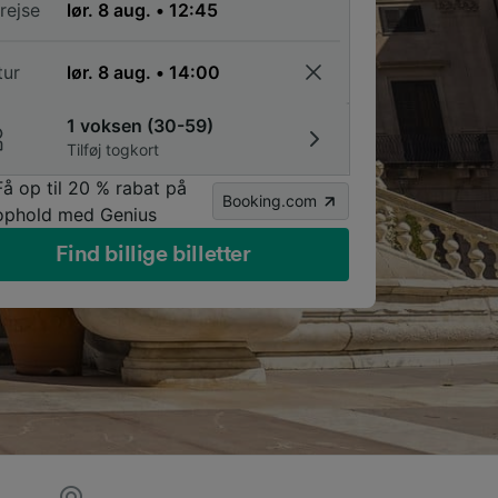
rejse
tur
1 voksen (30-59)
Tilføj togkort
Få op til 20 % rabat på
Booking.com
ophold med Genius
Find billige billetter