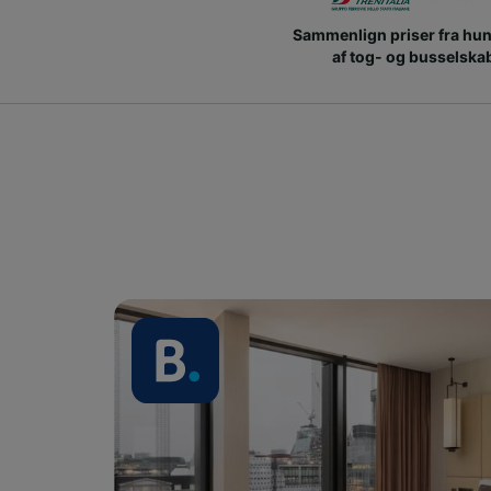
Sammenlign priser fra hu
af tog- og busselska